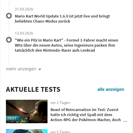
31.03.2026
Mario Kart World Update 1.6.0 ist jetzt live und bringt
beliebten Chaos-Modus zurück
13.03.2026
"Wie ein Pilz in Mario Kart" - Formel 1-Fahrer macht einen
Witz über die neuen Autos, seine Ingenieure packen ihm
tatsächlich den Nintendo-Racer aufs Lenkrad
mehr anzeigen
AKTUELLE TESTS
alle anzeigen
vor 2 Tagen
Beast of Reincarnation im Test: Zuerst
hatte ich richtig viel Spaß mit dem
Action-RPG der Pokémon-Macher, doch
irgendwann wollte ich nur noch, dass es
vorbei ist
vor 5 Tagen