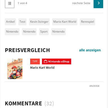
1 von 4
nächste Seite
Artikel
Test
Kevin Itzinger
Mario Kart World
Rennspiel
Nintendo
Nintendo
Sport
Nintendo
PREISVERGLEICH
alle anzeigen
TIPP
Mario Kart World
ANZEIGE
KOMMENTARE
(32)