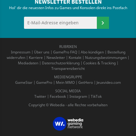
NEWSLETTER BESTELLEN
Hol' dir die neuesten Infos zu Games und Konsolen direkt ins Postfach
RUBRIKEN
Impressum
|
Über uns
|
GamePro FAQ
|
Abo kündigen
|
Bestellung
widerrufen
|
Karriere
|
Newsletter
|
Kontakt
|
Nutzungsbestimmungen
|
Mediadaten
|
Datenschutzerklärung
|
Cookies & Tracking
|
Transparenzbericht
MEDIENGRUPPE
GameStar
|
GamePro
|
Mein MMO
|
GetHero
|
Jeuxvideo.com
SOCIAL MEDIA
Twitter
|
Facebook
|
Instagram
|
TikTok
Copyright © Webedia - alle Rechte vorbehalten