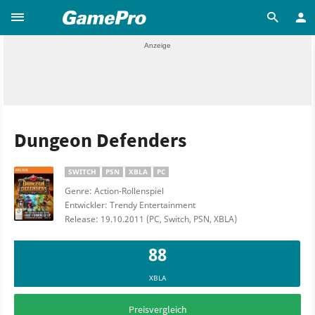
Dungeon Defenders
SWITCH
PSN
XBLA
PC
Genre: Action-Rollenspiel
Entwickler: Trendy Entertainment
Release: 19.10.2011 (PC, Switch, PSN, XBLA)
88
XBLA
Preisvergleich