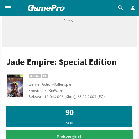
Jade Empire: Special Edition
XBOX
PC
Genre: Action-Rollenspiel
Entwickler: BioWare
Release: 19.04.2005 (Xbox), 28.02.2007 (PC)
90
Xbox
Preisvergleich