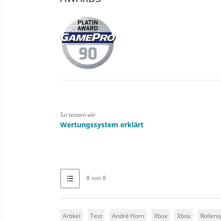
So testen wir
Wertungssystem erklärt
8 von 8
Artikel
Test
André Horn
Xbox
Xbox
Rollens