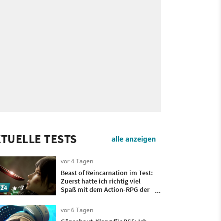
TUELLE TESTS
alle anzeigen
vor 4 Tagen
Beast of Reincarnation im Test:
Zuerst hatte ich richtig viel
24
7
Spaß mit dem Action-RPG der
Pokémon-Macher, doch
irgendwann wollte ich nur
vor 6 Tagen
noch, dass es vorbei ist