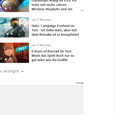
Gänsehaut-Klang für PS5: Ich
teste seit sechs Jahren
1
1
Wireless-Headsets und ein
besseres hatte ich bisher nicht
auf meinem Kopf
vor 2 Wochen
Halo: Campaign Evolved im
Test - Ich liebe Halo, aber mit
41
8
dem Remake ist es kompliziert
vor 4 Wochen
Echoes of Aincrad im Test:
Wenn das Spiel doch nur so
7
2
gut wäre wie die Grafik!
r anzeigen