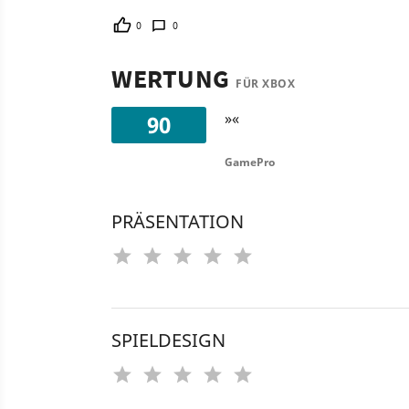
0
0
WERTUNG
FÜR XBOX
»«
90
GamePro
PRÄSENTATION
SPIELDESIGN