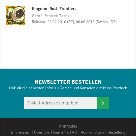
Kingdom Rush Frontiers
Genre: Echtzeit-Taktik
Release: 25.07.2016 (PC), 06.06.2013 (Switch, iOS)
NEWSLETTER BESTELLEN
Hol' dir die neuesten Infos zu Games und Konsolen direkt ins Postfach
RUBRIKEN
Impressum
|
Über uns
|
GamePro FAQ
|
Abo kündigen
|
Bestellung