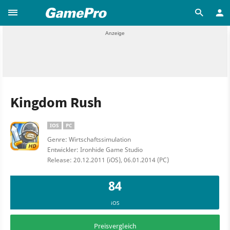
Kingdom Rush
IOS
PC
Genre: Wirtschaftssimulation
Entwickler: Ironhide Game Studio
Release: 20.12.2011 (iOS), 06.01.2014 (PC)
84
iOS
Preisvergleich