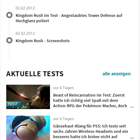
02.02.2012
Kingdom Rush im Test - Angestaubtes Tower Defense auf
Hochglanz poliert
02.02.2012
Kingdom Rush - Screenshots
AKTUELLE TESTS
alle anzeigen
vor 4 Tagen
Beast of Reincarnation im Test: Zuerst
hatte ich richtig viel Spaß mit dem
Action-RPG der Pokémon-Macher, doch
irgendwann wollte ich nur noch, dass es
vorbei ist
vor 6 Tagen
Gänsehaut-Klang für PS5: Ich teste seit
sechs Jahren Wireless-Headsets und ein
besseres hatte ich bisher nicht auf