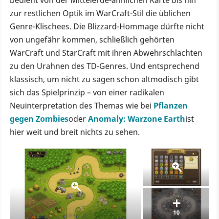
bedient von der Mittelerde-ähnlichen Karte bis hin
zur restlichen Optik im WarCraft-Stil die üblichen
Genre-Klischees. Die Blizzard-Hommage dürfte nicht
von ungefähr kommen, schließlich gehörten
WarCraft und StarCraft mit ihren Abwehrschlachten
zu den Urahnen des TD-Genres. Und entsprechend
klassisch, um nicht zu sagen schon altmodisch gibt
sich das Spielprinzip – von einer radikalen
Neuinterpretation des Themas wie bei
Pflanzen
gegen Zombies
oder
Anomaly: Warzone Earth
ist
hier weit und breit nichts zu sehen.
10