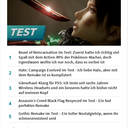
Beast of Reincarnation im Test: Zuerst hatte ich richtig viel
1
Spaß mit dem Action-RPG der Pokémon-Macher, doch
irgendwann wollte ich nur noch, dass es vorbei ist
Halo: Campaign Evolved im Test - Ich liebe Halo, aber mit
2
dem Remake ist es kompliziert
Gänsehaut-Klang für PS5: Ich teste seit sechs Jahren
3
Wireless-Headsets und ein besseres hatte ich bisher nicht
auf meinem Kopf
Assassin’s Creed Black Flag Resynced im Test - Ein fast
4
perfektes Remake
Gothic Remake im Test – Ein toller Nostalgietrip, wenn ihr
5
schmerzresistent seid