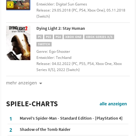
Entwickler: Digital Sun Games
Release: 29.05.2018 (PC, PS4, Xbox One), 05.11.2018
(Switch)
Dying Light 2: Stay Human
PC
PS5
PS4
XBOX ONE
XBOX SERIES X/S
SWITCH
Genre: Ego-Shooter
Entwickler: Techland
Release: 04.02.2022 (PC, PS5, PS4, Xbox One, Xbox
Series X/S), 2022 (Switch)
mehr anzeigen
SPIELE-CHARTS
alle anzeigen
1
Marvel’s Spider-Man - Standard Edition - [PlayStation 4]
2
Shadow of the Tomb Raider