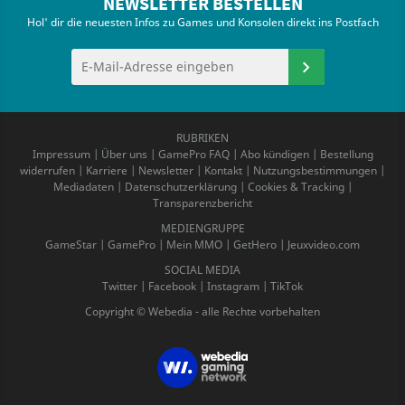
NEWSLETTER BESTELLEN
Hol' dir die neuesten Infos zu Games und Konsolen direkt ins Postfach
RUBRIKEN
Impressum
|
Über uns
|
GamePro FAQ
|
Abo kündigen
|
Bestellung
widerrufen
|
Karriere
|
Newsletter
|
Kontakt
|
Nutzungsbestimmungen
|
Mediadaten
|
Datenschutzerklärung
|
Cookies & Tracking
|
Transparenzbericht
MEDIENGRUPPE
GameStar
|
GamePro
|
Mein MMO
|
GetHero
|
Jeuxvideo.com
SOCIAL MEDIA
Twitter
|
Facebook
|
Instagram
|
TikTok
Copyright © Webedia - alle Rechte vorbehalten