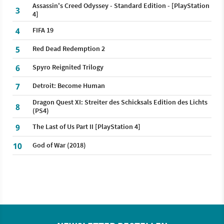
Assassin's Creed Odyssey - Standard Edition - [PlayStation
3
4]
4
FIFA 19
5
Red Dead Redemption 2
6
Spyro Reignited Trilogy
7
Detroit: Become Human
Dragon Quest XI: Streiter des Schicksals Edition des Lichts
8
(PS4)
9
The Last of Us Part II [PlayStation 4]
10
God of War (2018)