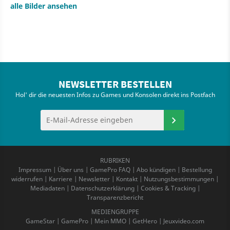
alle Bilder ansehen
NEWSLETTER BESTELLEN
Hol' dir die neuesten Infos zu Games und Konsolen direkt ins Postfach
RUBRIKEN
Impressum
|
Über uns
|
GamePro FAQ
|
Abo kündigen
|
Bestellung
widerrufen
|
Karriere
|
Newsletter
|
Kontakt
|
Nutzungsbestimmungen
|
Mediadaten
|
Datenschutzerklärung
|
Cookies & Tracking
|
Transparenzbericht
MEDIENGRUPPE
GameStar
|
GamePro
|
Mein MMO
|
GetHero
|
Jeuxvideo.com