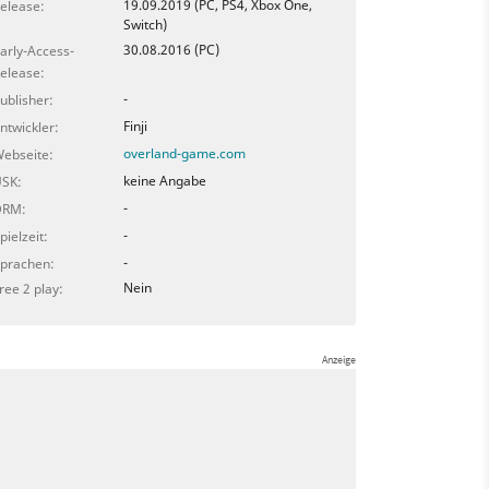
19.09.2019 (PC, PS4, Xbox One,
elease:
Switch)
30.08.2016 (PC)
arly-Access-
elease:
-
ublisher:
Finji
ntwickler:
overland-game.com
ebseite:
keine Angabe
SK:
-
DRM:
-
pielzeit:
-
prachen:
Nein
ree 2 play: