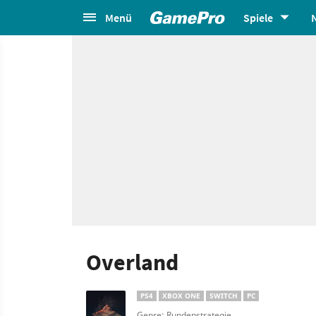
Menü
Spiele
Overland
PS4
XBOX ONE
SWITCH
PC
Genre: Rundenstrategie