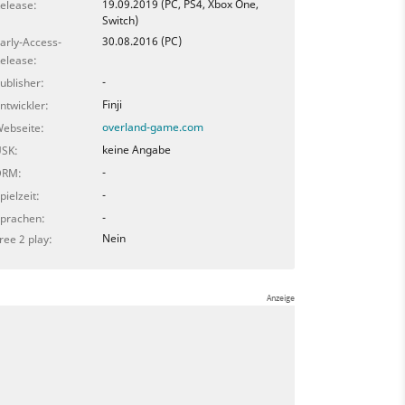
19.09.2019 (PC, PS4, Xbox One,
elease:
Switch)
30.08.2016 (PC)
arly-Access-
elease:
-
ublisher:
Finji
ntwickler:
overland-game.com
ebseite:
keine Angabe
SK:
-
DRM:
-
pielzeit:
-
prachen:
Nein
ree 2 play: