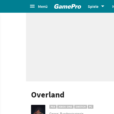
Menü
Spiele
Overland
PS4
XBOX ONE
SWITCH
PC
Genre: Rundenstrategie