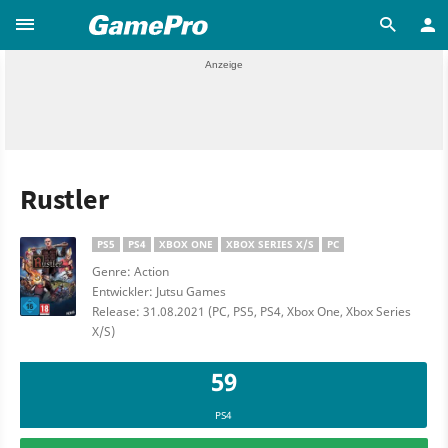
Rustler
PS5
PS4
XBOX ONE
XBOX SERIES X/S
PC
Genre: Action
Entwickler: Jutsu Games
Release: 31.08.2021 (PC, PS5, PS4, Xbox One, Xbox Series
X/S)
59
PS4