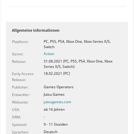
Mittelalter-Spiel werfen. Und freuen uns jetzt noch mehr
auf den Release.
Allgemeine Informationen
PC, PS5, PS4, Xbox One, Xbox Series X/S,
Plattform:
Switch
Action
Genre:
31.08.2021 (PC, PS5, PS4, Xbox One, Xbox
Release:
Series X/S, Switch)
18.02.2021 (PC)
Early-Access-
Release:
Games Operators
Publisher:
Jutsu Games
Entwickler:
jutsugames.com
Webseite:
ab 16 Jahren
USK:
-
DRM:
9 - 11 Stunden
Spielzeit:
Deutsch
Sprachen: