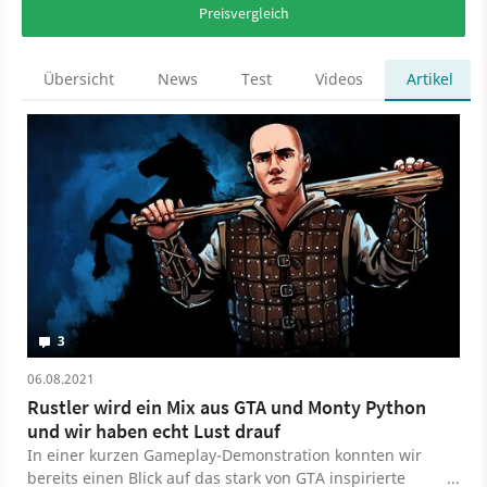
Preisvergleich
Übersicht
News
Test
Videos
Artikel
3
06.08.2021
Rustler wird ein Mix aus GTA und Monty Python
und wir haben echt Lust drauf
In einer kurzen Gameplay-Demonstration konnten wir
bereits einen Blick auf das stark von GTA inspirierte