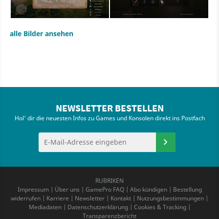
alle Bilder ansehen
NEWSLETTER BESTELLEN
Hol' dir die neuesten Infos zu Games und Konsolen direkt ins Postfach
RUBRIKEN
Impressum
|
Über uns
|
GamePro FAQ
|
Abo kündigen
|
Bestellung
widerrufen
|
Karriere
|
Newsletter
|
Kontakt
|
Nutzungsbestimmungen
|
Mediadaten
|
Datenschutzerklärung
|
Cookies & Tracking
|
Transparenzbericht