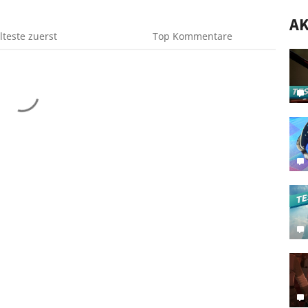
AK
lteste
zuerst
Top
Kommentare