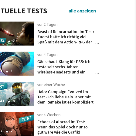
TUELLE TESTS
alle anzeigen
vor 2 Tagen
Beast of Reincarnation im Test:
Zuerst hatte ich richtig viel
24
7
Spaß mit dem Action-RPG der
Pokémon-Macher, doch
irgendwann wollte ich nur
vor 4 Tagen
noch, dass es vorbei ist
Gänsehaut-Klang für PS5: Ich
teste seit sechs Jahren
1
1
Wireless-Headsets und ein
besseres hatte ich bisher nicht
auf meinem Kopf
vor einer Woche
Halo: Campaign Evolved im
Test - Ich liebe Halo, aber mit
41
8
dem Remake ist es kompliziert
vor 4 Wochen
Echoes of Aincrad im Test:
Wenn das Spiel doch nur so
7
2
gut wäre wie die Grafik!