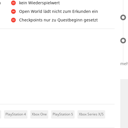
n
kein Wiederspielwert
Open World lädt nicht zum Erkunden ein
Checkpoints nur zu Questbeginn gesetzt
meh
PlayStation 4
Xbox One
PlayStation 5
Xbox Series X/S