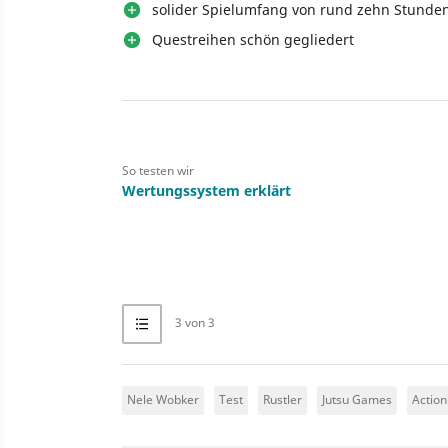
solider Spielumfang von rund zehn Stunde
Questreihen schön gegliedert
So testen wir
Wertungssystem erklärt
3 von 3
Nele Wobker
Test
Rustler
Jutsu Games
Action