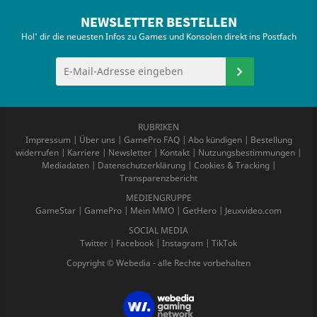
NEWSLETTER BESTELLEN
Hol' dir die neuesten Infos zu Games und Konsolen direkt ins Postfach
RUBRIKEN
Impressum
|
Über uns
|
GamePro FAQ
|
Abo kündigen
|
Bestellung
widerrufen
|
Karriere
|
Newsletter
|
Kontakt
|
Nutzungsbestimmungen
|
Mediadaten
|
Datenschutzerklärung
|
Cookies & Tracking
|
Transparenzbericht
MEDIENGRUPPE
GameStar
|
GamePro
|
Mein MMO
|
GetHero
|
Jeuxvideo.com
SOCIAL MEDIA
Twitter
|
Facebook
|
Instagram
|
TikTok
Copyright © Webedia - alle Rechte vorbehalten