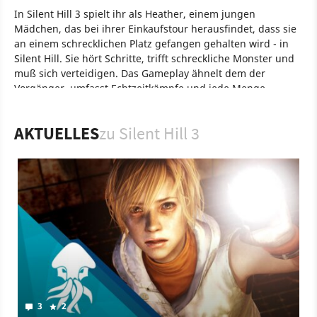
In Silent Hill 3 spielt ihr als Heather, einem jungen
Mädchen, das bei ihrer Einkaufstour herausfindet, dass sie
an einem schrecklichen Platz gefangen gehalten wird - in
Silent Hill. Sie hört Schritte, trifft schreckliche Monster und
muß sich verteidigen. Das Gameplay ähnelt dem der
Vorgänger, umfasst Echtzeitkämpfe und jede Menge
Puzzles.
Spiel
PC
PlayStation 2
PlayStation
Action
Konami
AKTUELLES
zu Silent Hill 3
Konami Computer Entertainment Tokyo
Silent Hill 3
3
2