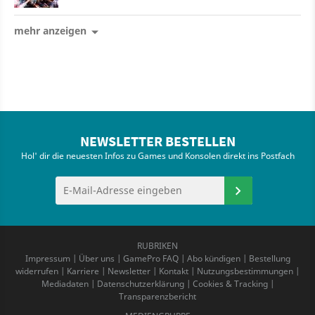
mehr anzeigen
NEWSLETTER BESTELLEN
Hol' dir die neuesten Infos zu Games und Konsolen direkt ins Postfach
RUBRIKEN
Impressum
|
Über uns
|
GamePro FAQ
|
Abo kündigen
|
Bestellung
widerrufen
|
Karriere
|
Newsletter
|
Kontakt
|
Nutzungsbestimmungen
|
Mediadaten
|
Datenschutzerklärung
|
Cookies & Tracking
|
Transparenzbericht