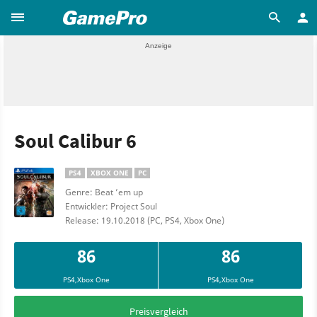
Soul Calibur 6
PS4
XBOX ONE
PC
Genre: Beat ’em up
Entwickler: Project Soul
Release: 19.10.2018 (PC, PS4, Xbox One)
86
86
PS4,Xbox One
PS4,Xbox One
Preisvergleich