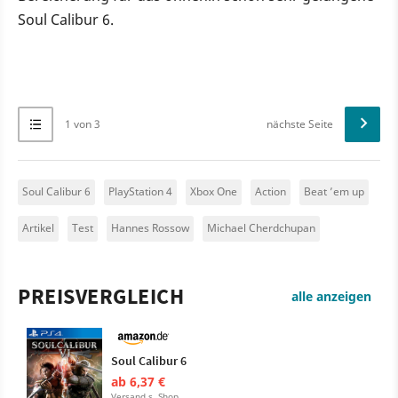
Soul Calibur 6.
1 von 3
nächste Seite
Soul Calibur 6
PlayStation 4
Xbox One
Action
Beat ’em up
Artikel
Test
Hannes Rossow
Michael Cherdchupan
PREISVERGLEICH
alle anzeigen
Soul Calibur 6
ab 6,37 €
Versand s. Shop