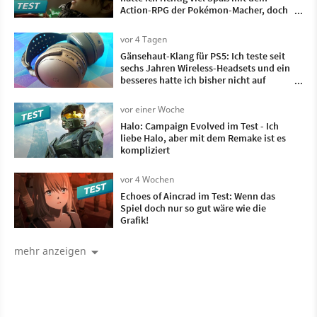
Action-RPG der Pokémon-Macher, doch
irgendwann wollte ich nur noch, dass es
vorbei ist
vor 4 Tagen
Gänsehaut-Klang für PS5: Ich teste seit
sechs Jahren Wireless-Headsets und ein
besseres hatte ich bisher nicht auf
meinem Kopf
vor einer Woche
Halo: Campaign Evolved im Test - Ich
liebe Halo, aber mit dem Remake ist es
kompliziert
vor 4 Wochen
Echoes of Aincrad im Test: Wenn das
Spiel doch nur so gut wäre wie die
Grafik!
mehr anzeigen