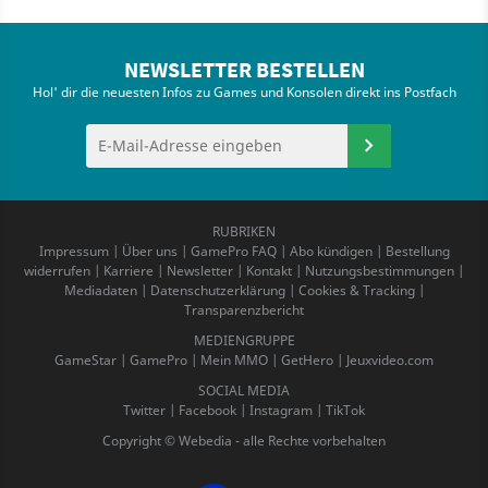
NEWSLETTER BESTELLEN
Hol' dir die neuesten Infos zu Games und Konsolen direkt ins Postfach
RUBRIKEN
Impressum
|
Über uns
|
GamePro FAQ
|
Abo kündigen
|
Bestellung
widerrufen
|
Karriere
|
Newsletter
|
Kontakt
|
Nutzungsbestimmungen
|
Mediadaten
|
Datenschutzerklärung
|
Cookies & Tracking
|
Transparenzbericht
MEDIENGRUPPE
GameStar
|
GamePro
|
Mein MMO
|
GetHero
|
Jeuxvideo.com
SOCIAL MEDIA
Twitter
|
Facebook
|
Instagram
|
TikTok
Copyright © Webedia - alle Rechte vorbehalten