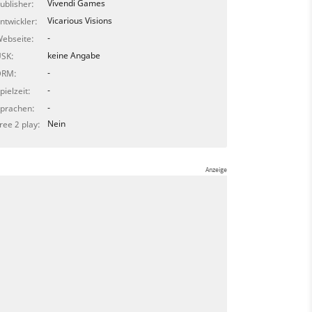
Vivendi Games
ublisher:
Vicarious Visions
ntwickler:
-
ebseite:
keine Angabe
SK:
-
DRM:
-
pielzeit:
-
prachen:
Nein
ree 2 play: