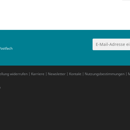
Postfach
ellung widerrufen
|
Karriere
|
Newsletter
|
Kontakt
|
Nutzungsbestimmungen
|
M
m