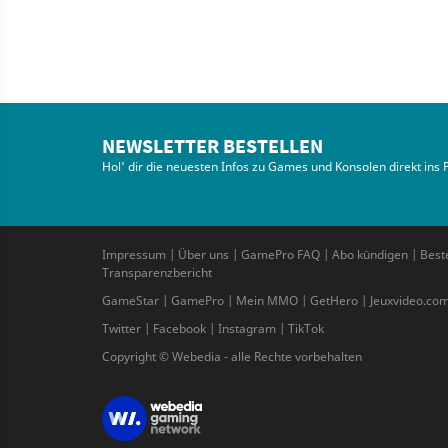
NEWSLETTER BESTELLEN
Hol' dir die neuesten Infos zu Games und Konsolen direkt ins 
Impressum
|
Über uns
|
GamePro FAQ
|
Abo kündigen
|
Best
Transparenzbericht
GameStar
|
GamePro
|
Mein MMO
|
GetHero
|
Jeuxvideo.co
Twitter
|
Facebook
|
Instagram
|
TikTok
Copyright © Webedia - alle Rechte vorbehalten