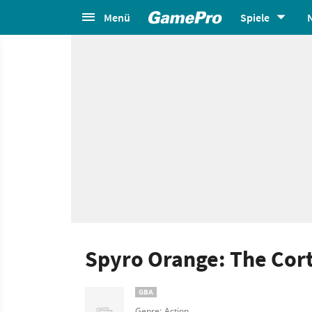
Menü
Spiele
Spyro Orange: The Cor
GBA
Genre: Action