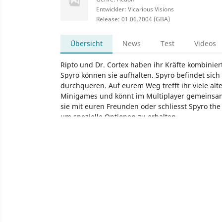
Entwickler: Vicarious Visions
Release: 01.06.2004 (GBA)
Übersicht
News
Test
Videos
Ripto und Dr. Cortex haben ihr Kräfte kombini
Spyro können sie aufhalten. Spyro befindet si
durchqueren. Auf eurem Weg trefft ihr viele alt
Minigames und könnt im Multiplayer gemeinsam
sie mit euren Freunden oder schliesst Spyro t
um spezielle Optionen zu erhalten.
Spiel
Game Boy Advance
Nintendo
Action
Vi
Spyro Orange: The Cortex Conspiracy