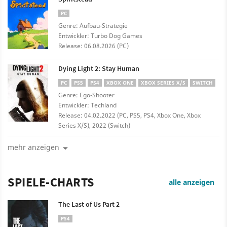
PC
Genre: Aufbau-Strategie
Entwickler: Turbo Dog Games
Release: 06.08.2026 (PC)
Dying Light 2: Stay Human
PC
PS5
PS4
XBOX ONE
XBOX SERIES X/S
SWITCH
Genre: Ego-Shooter
Entwickler: Techland
Release: 04.02.2022 (PC, PS5, PS4, Xbox One, Xbox
Series X/S), 2022 (Switch)
mehr anzeigen
SPIELE-CHARTS
alle anzeigen
The Last of Us Part 2
PS4