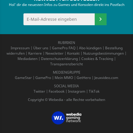
Hol' dir die neuesten Infos zu Games und Konsolen direkt ins Postfach
RUBRIKEN
Impressum
|
Über uns
|
GamePro FAQ
|
Abo kündigen
|
Bestellung
widerrufen
|
Karriere
|
Newsletter
|
Kontakt
|
Nutzungsbestimmungen
|
Mediadaten
|
Datenschutzerklärung
|
Cookies & Tracking
|
Transparenzbericht
MEDIENGRUPPE
GameStar
|
GamePro
|
Mein MMO
|
GetHero
|
Jeuxvideo.com
SOCIAL MEDIA
Twitter
|
Facebook
|
Instagram
|
TikTok
Copyright © Webedia - alle Rechte vorbehalten