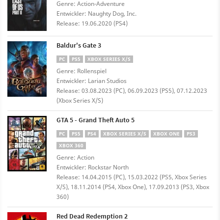
Genre: Action-Adventure
Entwickler: Naughty Dog, Inc.
Release: 19.06.2020 (PS4)
Baldur's Gate 3
PC
PS5
XBOX SERIES X/S
Genre: Rollenspiel
Entwickler: Larian Studios
Release: 03.08.2023 (PC), 06.09.2023 (PS5), 07.12.2023
(Xbox Series X/S)
GTA 5 - Grand Theft Auto 5
PC
PS5
PS4
XBOX SERIES X/S
XBOX ONE
PS3
XBOX 360
Genre: Action
Entwickler: Rockstar North
Release: 14.04.2015 (PC), 15.03.2022 (PS5, Xbox Series
X/S), 18.11.2014 (PS4, Xbox One), 17.09.2013 (PS3, Xbox
360)
Red Dead Redemption 2