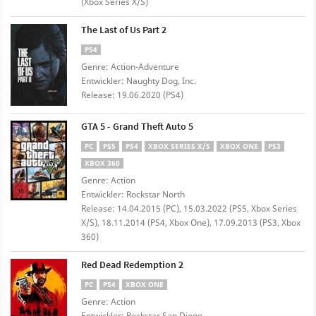
(Xbox Series X/S)
The Last of Us Part 2
PS4
Genre: Action-Adventure
Entwickler: Naughty Dog, Inc.
Release: 19.06.2020 (PS4)
GTA 5 - Grand Theft Auto 5
PC
PS5
PS4
XBOX SERIES X/S
XBOX ONE
PS3
XBOX 360
Genre: Action
Entwickler: Rockstar North
Release: 14.04.2015 (PC), 15.03.2022 (PS5, Xbox Series
X/S), 18.11.2014 (PS4, Xbox One), 17.09.2013 (PS3, Xbox
360)
Red Dead Redemption 2
PC
PS4
XBOX ONE
Genre: Action
Entwickler: Rockstar San Diego