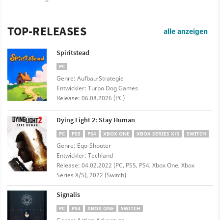
TOP-RELEASES
alle anzeigen
Spiritstead
PC
Genre: Aufbau-Strategie
Entwickler: Turbo Dog Games
Release: 06.08.2026 (PC)
Dying Light 2: Stay Human
PC
PS5
PS4
XBOX ONE
XBOX SERIES X/S
SWITCH
Genre: Ego-Shooter
Entwickler: Techland
Release: 04.02.2022 (PC, PS5, PS4, Xbox One, Xbox
Series X/S), 2022 (Switch)
Signalis
PC
PS4
XBOX ONE
SWITCH