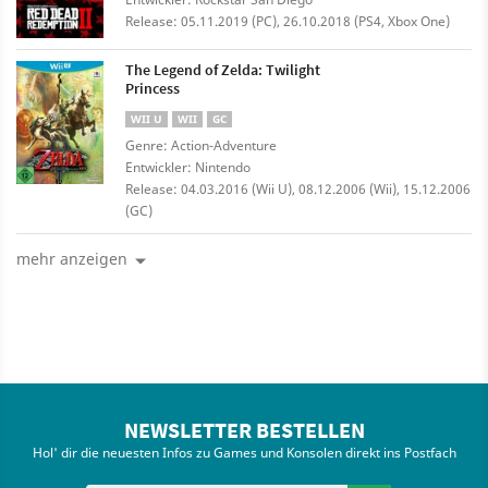
Release: 05.11.2019 (PC), 26.10.2018 (PS4, Xbox One)
The Legend of Zelda: Twilight
Princess
WII U
WII
GC
Genre: Action-Adventure
Entwickler: Nintendo
Release: 04.03.2016 (Wii U), 08.12.2006 (Wii), 15.12.2006
(GC)
mehr anzeigen
NEWSLETTER BESTELLEN
Hol' dir die neuesten Infos zu Games und Konsolen direkt ins Postfach