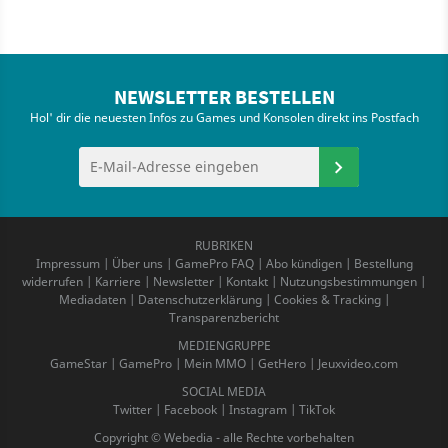
NEWSLETTER BESTELLEN
Hol' dir die neuesten Infos zu Games und Konsolen direkt ins Postfach
RUBRIKEN
Impressum
|
Über uns
|
GamePro FAQ
|
Abo kündigen
|
Bestellung
widerrufen
|
Karriere
|
Newsletter
|
Kontakt
|
Nutzungsbestimmungen
|
Mediadaten
|
Datenschutzerklärung
|
Cookies & Tracking
|
Transparenzbericht
MEDIENGRUPPE
GameStar
|
GamePro
|
Mein MMO
|
GetHero
|
Jeuxvideo.com
SOCIAL MEDIA
Twitter
|
Facebook
|
Instagram
|
TikTok
Copyright © Webedia - alle Rechte vorbehalten