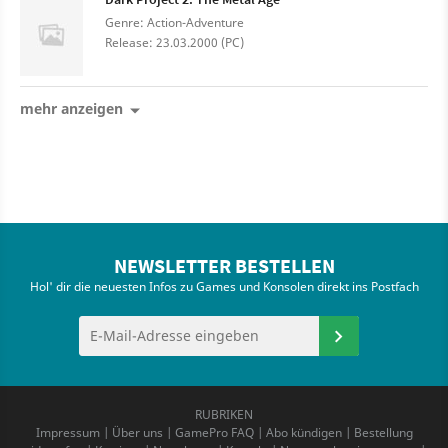
Genre: Action-Adventure
Release: 23.03.2000 (PC)
mehr anzeigen
NEWSLETTER BESTELLEN
Hol' dir die neuesten Infos zu Games und Konsolen direkt ins Postfach
RUBRIKEN
Impressum
|
Über uns
|
GamePro FAQ
|
Abo kündigen
|
Bestellung