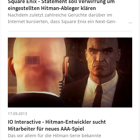
Square Enix - Statement soll Verwirrung um
eingestellten Hitman-Ableger klären
Nachdem zuletzt zahlreiche Gerüchte darüber im
Internet kursierten, dass Square Enix ein Next-Gen-
Hitman-Spiel eingestellt habe, hat der Publisher nun
eine offizielle Stellungnahme abgegeben. Von der
Einstellung eines Projekts ist darin keine Rede -
allerdings bestätigt man, dass sich ein neuer Hitman-
Ableger für den PC und für Next-Gen-Konsolen bei IO
Interactive in Arbeit befindet.
17.09.2013
IO Interactive - Hitman-Entwickler sucht
Mitarbeiter für neues AAA-Spiel
Das vor allem für die Hitman-Serie bekannte