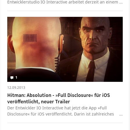
Entwicklerstudio IO Interactive arbeitet derzeit an einem
noch geheimen Spiel mit großem Budget. Dafür sucht
das Team jetzt neue Mitarbeiter.
1
12.09.2013
Hitman: Absolution - »Full Disclosure« für iOS
veröffentlicht, neuer Trailer
Der Entwickler IO Interactive hat jetzt die App »Full
Disclosure« für iOS veröffentlicht. Darin ist zahlreiches
Zusatzmaterial zum Actionspiel Hitman: Absolution
enthalten. Außerdem gibt es einen neuen Trailer zu