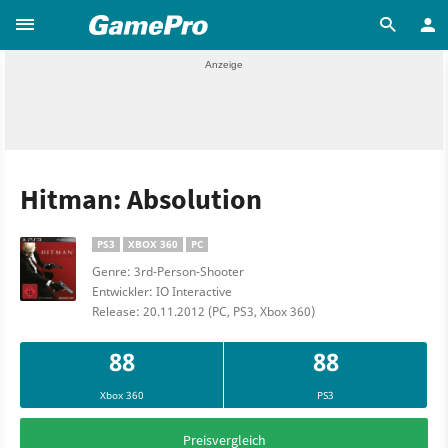
Hitman: Absolution
PS3
XBOX 360
PC
Genre: 3rd-Person-Shooter
Entwickler: IO Interactive
Release: 20.11.2012 (PC, PS3, Xbox 360)
88
88
Xbox 360
PS3
Preisvergleich