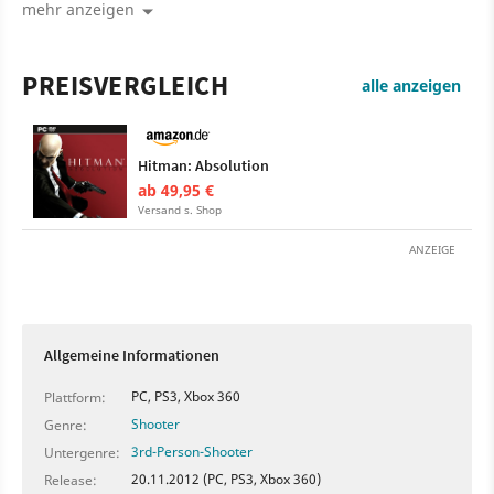
sehen.
mehr anzeigen
PREISVERGLEICH
alle anzeigen
Hitman: Absolution
ab 49,95 €
Versand s. Shop
ANZEIGE
Allgemeine Informationen
PC, PS3, Xbox 360
Plattform:
Shooter
Genre:
3rd-Person-Shooter
Untergenre:
20.11.2012 (PC, PS3, Xbox 360)
Release: