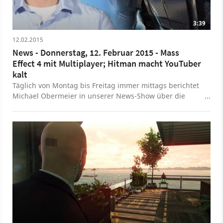
3:39
12.02.2015
News - Donnerstag, 12. Februar 2015 - Mass
Effect 4 mit Multiplayer; Hitman macht YouTuber
kalt
Täglich von Montag bis Freitag immer mittags berichtet
Michael Obermeier in unserer News-Show über die
wichtigsten Spiele-Themen des Tages. Themen am 12.
Februar 2015: Multiplayer für Mass Effect 4 angedeutet;
Nachfolger zu Banjo Kazooie in Arbeit; Werbe-
Kampagne zum Hitman-Film mit Mord an YouTubern.