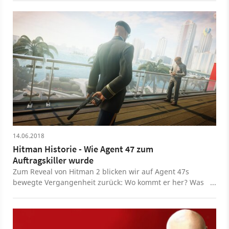
Xbox One verzichtet auf diese Einstellung. Auch bei den
Collection bringt Hitman Blood Money und Hitman
Texturen werden Unterschiede deutlich, vor allem bei
Absolution auf PS4 und Xbox One. Das Video gibt es
der Texturfilterung. Während wir auf dem PC auf
auch in 4K UHD bei Candyland auf YouTube. Beide
anisotropisch 16-fach gehen können, scheint auf den
Spiele werden nun in 4K Auflösung mit 60 Bildern pro
Konsolen eine deutlich geringere Texturfilterung zum
Sekunde wiedergegeben, zudem gibt es
Einsatz zu kommen, wahrscheinlich trilinear. Außerdem
Verbesserungen bei Texturen, Texturfilter, Sichtweite
sind Vegetationsdichte und Sichtweite auf dem PC höher
und Objektdetails. Außerdem wurden Beleuchtung und
und post-processing Effekte wie Bloom oder Lense Flare
Steuerung ein wenig angepasst. Die Hitman HD
weniger stark ausgeprägt, was für ein ruhigeres Bild
Enhanced Collection ist für 59,99 Euro exklusiv digital
sorgt. Die Hitman HD Enhanced Collection ist für 59,99
verfügbar. Hier geht es zu Candyland auf
Euro exklusiv digital verfügbar. Hier geht es
YouTube, Facebook und Twitter.
zu Candyland auf YouTube, Facebook und Twitter.
14.06.2018
Hitman Historie - Wie Agent 47 zum
Auftragskiller wurde
Zum Reveal von Hitman 2 blicken wir auf Agent 47s
bewegte Vergangenheit zurück: Wo kommt er her? Was
machte ihn zum Auftragskiller? Und warum hat er keine
Haare?