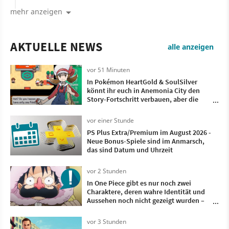
mehr anzeigen
AKTUELLE NEWS
alle anzeigen
vor 51 Minuten
In Pokémon HeartGold & SoulSilver
könnt ihr euch in Anemonia City den
Story-Fortschritt verbauen, aber die
Entwickler haben eine clevere Notfall-
Mechanik eingebaut
vor einer Stunde
PS Plus Extra/Premium im August 2026 -
Neue Bonus-Spiele sind im Anmarsch,
das sind Datum und Uhrzeit
vor 2 Stunden
In One Piece gibt es nur noch zwei
Charaktere, deren wahre Identität und
Aussehen noch nicht gezeigt wurden –
das könnte schon in den nächsten
Kapitel passieren
vor 3 Stunden