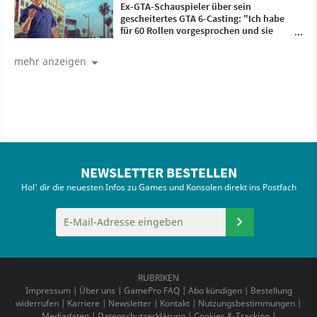
Ex-GTA-Schauspieler über sein
gescheitertes GTA 6-Casting: "Ich habe
für 60 Rollen vorgesprochen und sie
haben nichtmal geantwortet"
mehr anzeigen
NEWSLETTER BESTELLEN
Hol' dir die neuesten Infos zu Games und Konsolen direkt ins Postfach
RUBRIKEN
Impressum
|
Über uns
|
GamePro FAQ
|
Abo kündigen
|
Bestellung
widerrufen
|
Karriere
|
Newsletter
|
Kontakt
|
Nutzungsbestimmungen
|
Mediadaten
|
Datenschutzerklärung
|
Cookies & Tracking
|