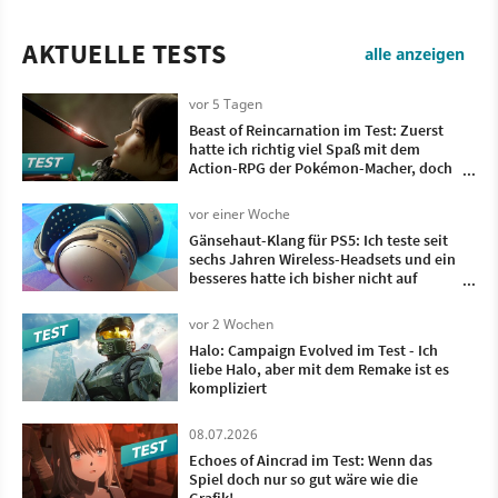
AKTUELLE TESTS
alle anzeigen
vor 5 Tagen
Beast of Reincarnation im Test: Zuerst
hatte ich richtig viel Spaß mit dem
Action-RPG der Pokémon-Macher, doch
irgendwann wollte ich nur noch, dass es
vorbei ist
vor einer Woche
Gänsehaut-Klang für PS5: Ich teste seit
sechs Jahren Wireless-Headsets und ein
besseres hatte ich bisher nicht auf
meinem Kopf
vor 2 Wochen
Halo: Campaign Evolved im Test - Ich
liebe Halo, aber mit dem Remake ist es
kompliziert
08.07.2026
Echoes of Aincrad im Test: Wenn das
Spiel doch nur so gut wäre wie die