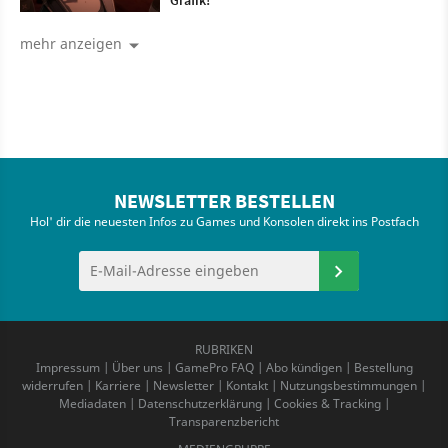
Grafik!
mehr anzeigen
NEWSLETTER BESTELLEN
Hol' dir die neuesten Infos zu Games und Konsolen direkt ins Postfach
RUBRIKEN
Impressum
|
Über uns
|
GamePro FAQ
|
Abo kündigen
|
Bestellung
widerrufen
|
Karriere
|
Newsletter
|
Kontakt
|
Nutzungsbestimmungen
|
Mediadaten
|
Datenschutzerklärung
|
Cookies & Tracking
|
Transparenzbericht