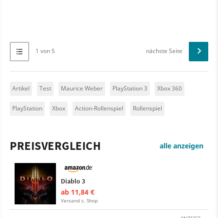
1 von 5
nächste Seite
Artikel
Test
Maurice Weber
PlayStation 3
Xbox 360
PlayStation
Xbox
Action-Rollenspiel
Rollenspiel
PREISVERGLEICH
alle anzeigen
Diablo 3
ab 11,84 €
Versand s. Shop