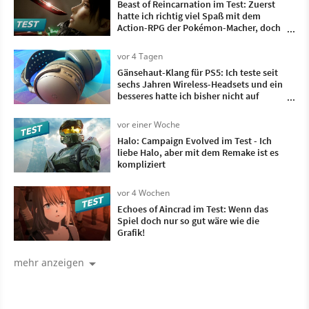
Beast of Reincarnation im Test: Zuerst
hatte ich richtig viel Spaß mit dem
Action-RPG der Pokémon-Macher, doch
irgendwann wollte ich nur noch, dass es
vorbei ist
vor 4 Tagen
Gänsehaut-Klang für PS5: Ich teste seit
sechs Jahren Wireless-Headsets und ein
besseres hatte ich bisher nicht auf
meinem Kopf
vor einer Woche
Halo: Campaign Evolved im Test - Ich
liebe Halo, aber mit dem Remake ist es
kompliziert
vor 4 Wochen
Echoes of Aincrad im Test: Wenn das
Spiel doch nur so gut wäre wie die
Grafik!
mehr anzeigen