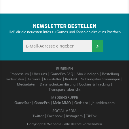
NEWSLETTER BESTELLEN
Hol' dir die neuesten Infos zu Games und Konsolen direkt ins Postfach
RUBRIKEN
Impressum
|
Über uns
|
GamePro FAQ
|
Abo kündigen
|
Bestellung
widerrufen
|
Karriere
|
Newsletter
|
Kontakt
|
Nutzungsbestimmungen
|
Mediadaten
|
Datenschutzerklärung
|
Cookies & Tracking
|
Transparenzbericht
MEDIENGRUPPE
GameStar
|
GamePro
|
Mein MMO
|
GetHero
|
Jeuxvideo.com
SOCIAL MEDIA
Twitter
|
Facebook
|
Instagram
|
TikTok
Copyright © Webedia - alle Rechte vorbehalten