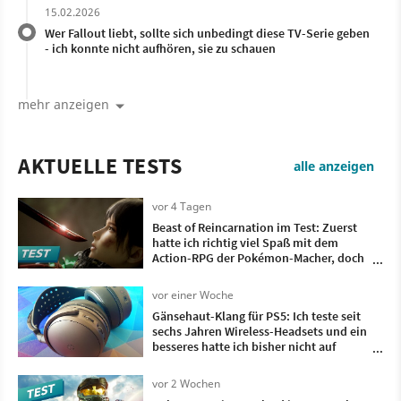
15.02.2026
Wer Fallout liebt, sollte sich unbedingt diese TV-Serie geben
- ich konnte nicht aufhören, sie zu schauen
mehr anzeigen
AKTUELLE TESTS
alle anzeigen
vor 4 Tagen
Beast of Reincarnation im Test: Zuerst
hatte ich richtig viel Spaß mit dem
Action-RPG der Pokémon-Macher, doch
irgendwann wollte ich nur noch, dass es
vorbei ist
vor einer Woche
Gänsehaut-Klang für PS5: Ich teste seit
sechs Jahren Wireless-Headsets und ein
besseres hatte ich bisher nicht auf
meinem Kopf
vor 2 Wochen