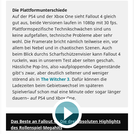
Die Plattformunterschiede
Auf der PS4 und der Xbox One sieht Fallout 4 gleich
gut aus, beide Versionen laufen in 1080p mit 30 fps.
Plattformspezifische Technikschwächen sind uns
keine aufgefallen, technische Probleme aber sehr
wohl. Die Framerate bricht nämlich teilweise ein, vor
allem bei Nebel und in chaotischen Szenen. Auch
beim Blick durchs Scharfschützenvisier kann Fallout 4
ruckeln, was in unserem Test aber selten geschah.
Hässliche Pop-Ins, also »aufploppende« Gegenstände
gibt's zwar, aber deutlich seltener und weniger
störend als in
The Witcher 3
. Dafür können die
Ladezeiten beim Gebietswechsel im späteren
Spielverlauf schon mal eine Minute oder sogar länger
dauern– auf PS4 und Xbox One.
4:01
Das Beste an Fallout 4 - Die drei absoluten Highlights
des Rollenspiel-Megahits