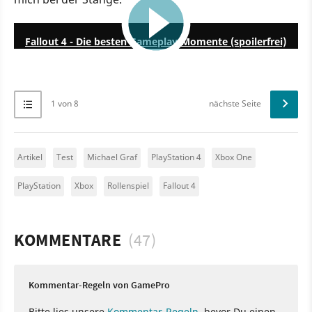
7:13
Fallout 4 - Die besten Gameplay-Momente (spoilerfrei)
1 von 8
nächste Seite
Artikel
Test
Michael Graf
PlayStation 4
Xbox One
PlayStation
Xbox
Rollenspiel
Fallout 4
KOMMENTARE
(47)
Kommentar-Regeln von GamePro
Bitte lies unsere
Kommentar-Regeln
, bevor Du einen