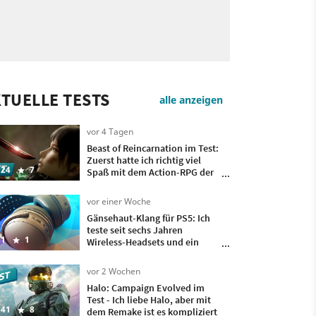
TUELLE TESTS
alle anzeigen
vor 4 Tagen
Beast of Reincarnation im Test:
Zuerst hatte ich richtig viel
24
7
Spaß mit dem Action-RPG der
Pokémon-Macher, doch
irgendwann wollte ich nur
vor einer Woche
noch, dass es vorbei ist
Gänsehaut-Klang für PS5: Ich
teste seit sechs Jahren
1
1
Wireless-Headsets und ein
besseres hatte ich bisher nicht
auf meinem Kopf
vor 2 Wochen
Halo: Campaign Evolved im
Test - Ich liebe Halo, aber mit
41
8
dem Remake ist es kompliziert