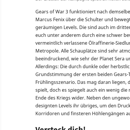
Gears of War 3 funktioniert nach demselbe
Marcus Fenix über die Schulter und bewegt
geräumigen Levels. Die sind auch im dritte
euch unter anderem durch eine schwer bew
vermeintlich verlassene Ölraffinerie-Sied
Metropole. Alle Schauplätze sind sehr atmo
beeindruckend, wie sehr der Planet Sera un
Allerdings: Die durch dunkle oder herbst
Grundstimmung der ersten beiden Gears-Tei
Frühlingsszenario. Das mag daran liegen, 
spielt, doch es spiegelt auch ein wenig d
Ende des Kriegs wider. Neben den ungewo
designten Levels ihr übriges, um den Druc
Korridoren und finsteren Höhlengängen au
Versteck dich!