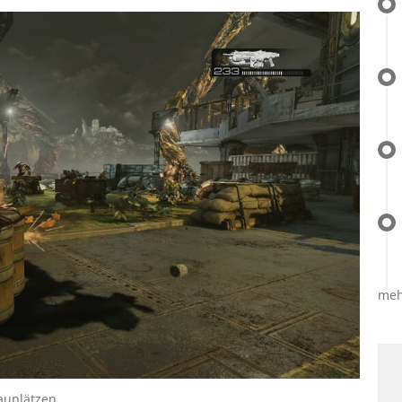
meh
auplätzen.