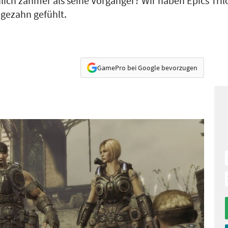
chlich zahmer als seine Vorgänger? Wir haben Epics Tril
ägezahn gefühlt.
GamePro bei Google bevorzugen