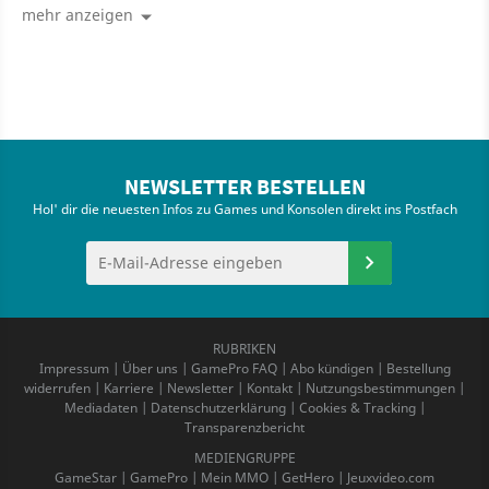
mehr anzeigen
NEWSLETTER BESTELLEN
Hol' dir die neuesten Infos zu Games und Konsolen direkt ins Postfach
RUBRIKEN
Impressum
|
Über uns
|
GamePro FAQ
|
Abo kündigen
|
Bestellung
widerrufen
|
Karriere
|
Newsletter
|
Kontakt
|
Nutzungsbestimmungen
|
Mediadaten
|
Datenschutzerklärung
|
Cookies & Tracking
|
Transparenzbericht
MEDIENGRUPPE
GameStar
|
GamePro
|
Mein MMO
|
GetHero
|
Jeuxvideo.com