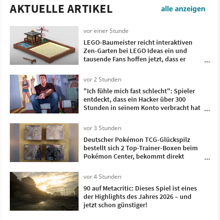
AKTUELLE ARTIKEL
alle anzeigen
vor einer Stunde
LEGO-Baumeister reicht interaktiven
Zen-Garten bei LEGO Ideas ein und
tausende Fans hoffen jetzt, dass er
Realität wird
vor 2 Stunden
"Ich fühle mich fast schlecht": Spieler
entdeckt, dass ein Hacker über 300
Stunden in seinem Konto verbracht hat
- und dieses Spiel hat er gezockt
vor 3 Stunden
Deutscher Pokémon TCG-Glückspilz
bestellt sich 2 Top-Trainer-Boxen beim
Pokémon Center, bekommt direkt
doppelt so viele geliefert
vor 4 Stunden
90 auf Metacritic: Dieses Spiel ist eines
der Highlights des Jahres 2026 – und
jetzt schon günstiger!