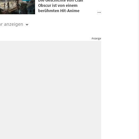
Die Geschichte von Clair
Obscur ist von einem
berühmten Hit-Anime
inspiriert – Entwickler
Guillaume Broche enthüllt,
r anzeigen
welcher es ist