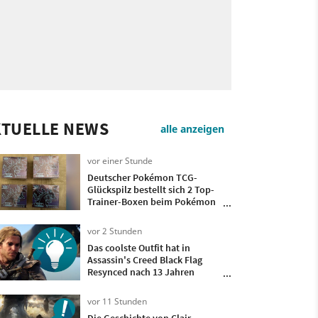
KTUELLE NEWS
alle anzeigen
vor einer Stunde
Deutscher Pokémon TCG-
Glückspilz bestellt sich 2 Top-
Trainer-Boxen beim Pokémon
Center, bekommt direkt
doppelt so viele geliefert
vor 2 Stunden
Das coolste Outfit hat in
Assassin's Creed Black Flag
Resynced nach 13 Jahren
endlich eine Kapuze
bekommen und ist damit
vor 11 Stunden
komplett