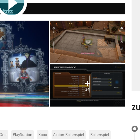
ftritt
34
Z
 One
PlayStation
Xbox
Action-Rollenspiel
Rollenspiel