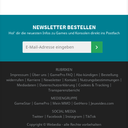
NEWSLETTER BESTELLEN
Hol' dir die neuesten Infos zu Games und Konsolen direkt ins Postfach
RUBRIKEN
Impressum
|
Über uns
|
GamePro FAQ
|
Abo kündigen
|
Bestellung
widerrufen
|
Karriere
|
Newsletter
|
Kontakt
|
Nutzungsbestimmungen
|
Mediadaten
|
Datenschutzerklärung
|
Cookies & Tracking
|
Transparenzbericht
MEDIENGRUPPE
GameStar
|
GamePro
|
Mein MMO
|
GetHero
|
Jeuxvideo.com
SOCIAL MEDIA
Twitter
|
Facebook
|
Instagram
|
TikTok
Copyright © Webedia - alle Rechte vorbehalten