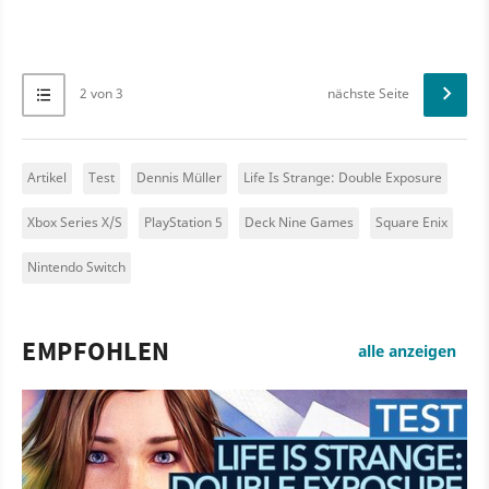
2 von 3
nächste Seite
Artikel
Test
Dennis Müller
Life Is Strange: Double Exposure
Xbox Series X/S
PlayStation 5
Deck Nine Games
Square Enix
Nintendo Switch
EMPFOHLEN
alle anzeigen