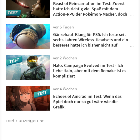
Beast of Reincarnation im Test: Zuerst
hatte ich richtig viel Spaß mit dem
Action-RPG der Pokémon-Macher, doch
irgendwann wollte ich nur noch, dass es
vorbei ist
vor 5 Tagen
Gänsehaut-Klang für PS5: Ich teste seit
sechs Jahren Wireless-Headsets und ein
besseres hatte ich bisher nicht auf
meinem Kopf
vor 2 Wochen
Halo: Campaign Evolved im Test - Ich
liebe Halo, aber mit dem Remake ist es
kompliziert
vor 4 Wochen
Echoes of Aincrad im Test: Wenn das
Spiel doch nur so gut wäre wie die
Grafik!
mehr anzeigen