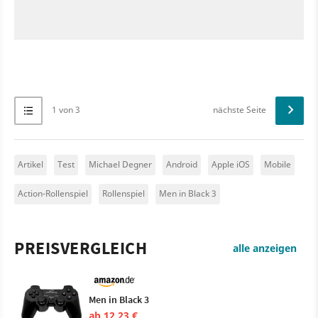
1 von 3
nächste Seite
Artikel
Test
Michael Degner
Android
Apple iOS
Mobile
Action-Rollenspiel
Rollenspiel
Men in Black 3
PREISVERGLEICH
alle anzeigen
Men in Black 3
ab 12,23 €