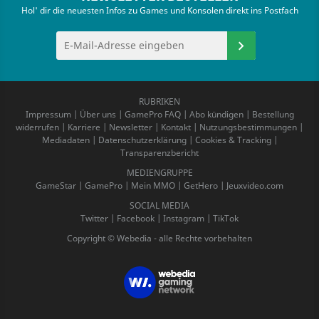
Hol' dir die neuesten Infos zu Games und Konsolen direkt ins Postfach
RUBRIKEN
Impressum
|
Über uns
|
GamePro FAQ
|
Abo kündigen
|
Bestellung
widerrufen
|
Karriere
|
Newsletter
|
Kontakt
|
Nutzungsbestimmungen
|
Mediadaten
|
Datenschutzerklärung
|
Cookies & Tracking
|
Transparenzbericht
MEDIENGRUPPE
GameStar
|
GamePro
|
Mein MMO
|
GetHero
|
Jeuxvideo.com
SOCIAL MEDIA
Twitter
|
Facebook
|
Instagram
|
TikTok
Copyright © Webedia - alle Rechte vorbehalten