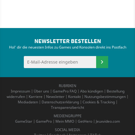
NEWSLETTER BESTELLEN
Hol' dir die neuesten Infos zu Games und Konsolen direkt ins Postfach
RUBRIKEN
Impressum
|
Über uns
|
GamePro FAQ
|
Abo kündigen
|
Bestellung
widerrufen
|
Karriere
|
Newsletter
|
Kontakt
|
Nutzungsbestimmungen
|
Mediadaten
|
Datenschutzerklärung
|
Cookies & Tracking
|
Transparenzbericht
MEDIENGRUPPE
GameStar
|
GamePro
|
Mein MMO
|
GetHero
|
Jeuxvideo.com
SOCIAL MEDIA