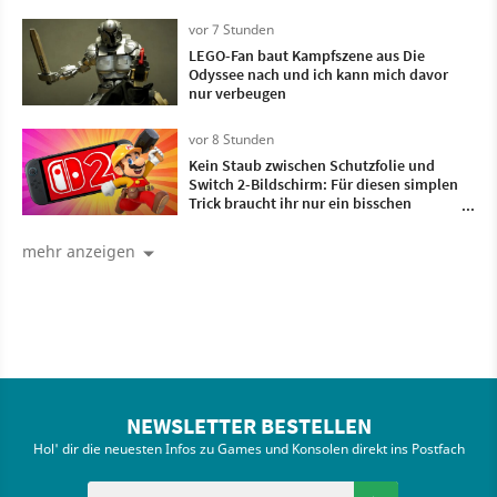
Monate lang entwickelt haben
vor 7 Stunden
LEGO-Fan baut Kampfszene aus Die
Odyssee nach und ich kann mich davor
nur verbeugen
vor 8 Stunden
Kein Staub zwischen Schutzfolie und
Switch 2-Bildschirm: Für diesen simplen
Trick braucht ihr nur ein bisschen
Frischhaltefolie
mehr anzeigen
NEWSLETTER BESTELLEN
Hol' dir die neuesten Infos zu Games und Konsolen direkt ins Postfach