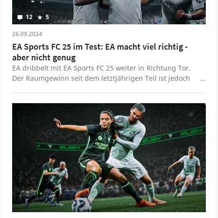
12
5
26.09.2024
EA Sports FC 25 im Test: EA macht viel richtig -
aber nicht genug
EA dribbelt mit EA Sports FC 25 weiter in Richtung Tor.
Der Raumgewinn seit dem letztjährigen Teil ist jedoch
so gering, dass wir langsam aber sicher die
Monetarisierung in Frage stellen müssen.