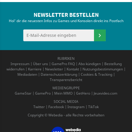
NEWSLETTER BESTELLEN
Hol' dir die neuesten Infos zu Games und Konsolen direkt ins Postfach
RUBRIKEN
Impressum
|
Über uns
|
GamePro FAQ
|
Abo kündigen
|
Bestellung
widerrufen
|
Karriere
|
Newsletter
|
Kontakt
|
Nutzungsbestimmungen
|
Mediadaten
|
Datenschutzerklärung
|
Cookies & Tracking
|
Transparenzbericht
MEDIENGRUPPE
GameStar
|
GamePro
|
Mein MMO
|
GetHero
|
Jeuxvideo.com
SOCIAL MEDIA
Twitter
|
Facebook
|
Instagram
|
TikTok
Copyright © Webedia - alle Rechte vorbehalten