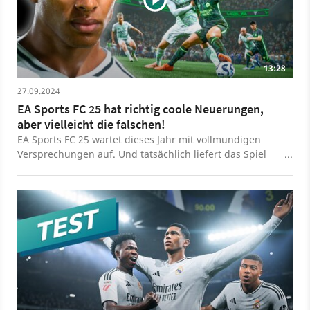
13:28
27.09.2024
EA Sports FC 25 hat richtig coole Neuerungen,
aber vielleicht die falschen!
EA Sports FC 25 wartet dieses Jahr mit vollmundigen
Versprechungen auf. Und tatsächlich liefert das Spiel
ein paar coole Neuerungen, die auch echt Spaß machen
- aber nicht für jeden Spielertyp. Einen Großteil der
Community werden die Neuerungen kalt lassen. Auf
grundlegende Verbesserungen und
Problembehebungen verzichtet man aber größtenteils.
Das Gute, das Schlechte und für wen FC 25 wirklich
geeignet ist, zeigt euch Jules in diesem Video.