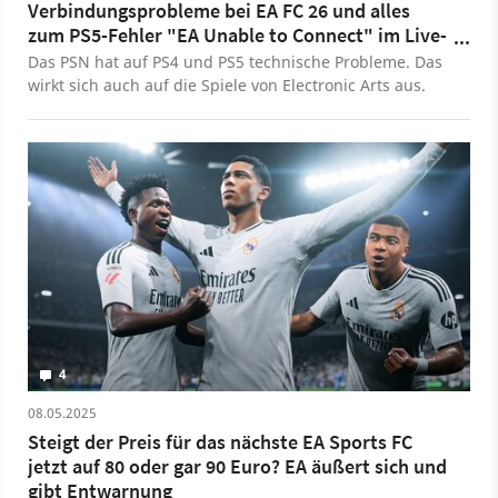
Verbindungsprobleme bei EA FC 26 und alles
zum PS5-Fehler "EA Unable to Connect" im Live-
Ticker
Das PSN hat auf PS4 und PS5 technische Probleme. Das
wirkt sich auch auf die Spiele von Electronic Arts aus.
4
08.05.2025
Steigt der Preis für das nächste EA Sports FC
jetzt auf 80 oder gar 90 Euro? EA äußert sich und
gibt Entwarnung