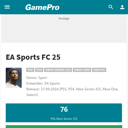
EA Sports FC 25
PS5
PS4
XBOX SERIES X/S
XBOX ONE
SWITCH
Genre: Sport
Entwickler: EA Sports
Release: 27.09.2024 (PS5, PS4, Xbox Series X/S, Xbox One,
Switch)
76
PS5,Xbox Series X/S