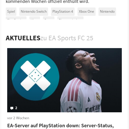
kommenden Wochen offiziell enthüllt wird.
Spiel
Nintendo Switch
PlayStation 4
Xbox One
Nintendo
PlayStation
Xbox
Sport
Electronic Arts
AKTUELLES
zu EA Sports FC 25
2
vor 2 Wochen
EA-Server auf PlayStation down: Server-Status,