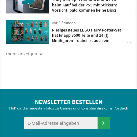
beim Kauf bei der PS5 mit Stickern:
Vorsicht, bald kommen keine Discs
mehr
vor 3 Stunden
Riesiges neues LEGO Harry Potter-Set
hat knapp 3500 Teile und 14 (!)
Minifiguren – dabei ist auch ein
Charakter, den es noch nie als LEGO-
Figürchen gab
mehr anzeigen
NEWSLETTER BESTELLEN
Hol' dir die neuesten Infos zu Games und Konsolen direkt ins Postfach