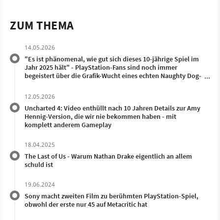
ZUM THEMA
14.05.2026
"Es ist phänomenal, wie gut sich dieses 10-jährige Spiel im
Jahr 2025 hält" - PlayStation-Fans sind noch immer
begeistert über die Grafik-Wucht eines echten Naughty Dog-
Klassikers
12.05.2026
Uncharted 4: Video enthüllt nach 10 Jahren Details zur Amy
Hennig-Version, die wir nie bekommen haben - mit
komplett anderem Gameplay
18.04.2025
The Last of Us - Warum Nathan Drake eigentlich an allem
schuld ist
19.06.2024
Sony macht zweiten Film zu berühmten PlayStation-Spiel,
obwohl der erste nur 45 auf Metacritic hat