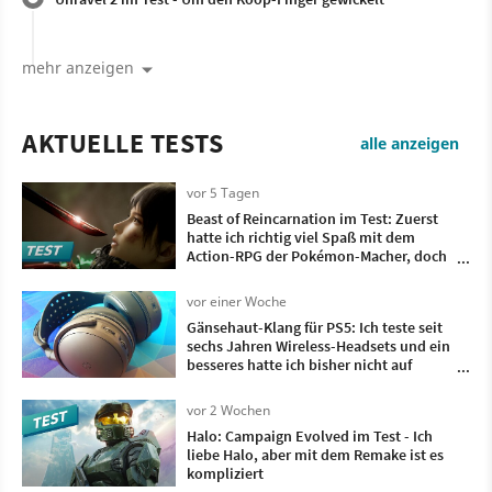
mehr anzeigen
AKTUELLE TESTS
alle anzeigen
vor 5 Tagen
Beast of Reincarnation im Test: Zuerst
hatte ich richtig viel Spaß mit dem
Action-RPG der Pokémon-Macher, doch
irgendwann wollte ich nur noch, dass es
vorbei ist
vor einer Woche
Gänsehaut-Klang für PS5: Ich teste seit
sechs Jahren Wireless-Headsets und ein
besseres hatte ich bisher nicht auf
meinem Kopf
vor 2 Wochen
Halo: Campaign Evolved im Test - Ich
liebe Halo, aber mit dem Remake ist es
kompliziert