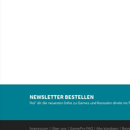
NEWSLETTER BESTELLEN
Hol' dir die neuesten Infos zu Games und Konsolen direkt ins 
Impressum
|
Über uns
|
GamePro FAQ
|
Abo kündigen
|
Best