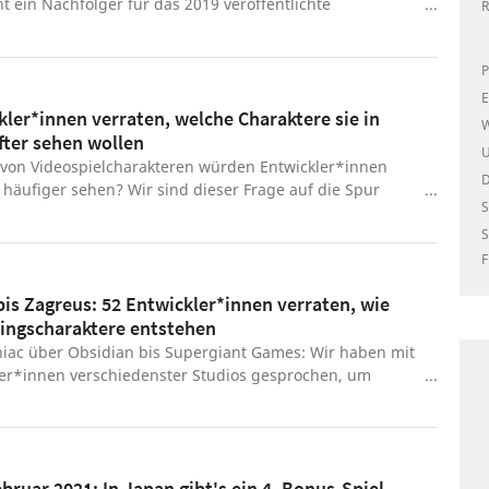
 ein Nachfolger für das 2019 veröffentlichte
R
d: Ritual of the Night angekündigt. Das Metroidvania
bei als Prequel und spielt 200 Jahre vor den Eregnissen
P
gers. Mit Leonard Brandon und Alexander Kyteler
i neue Charaktere ins Spiel, an dessen Seite es
E
kler*innen verraten, welche Charaktere sie in
mit dem fiesen Dämonenfürsten Elias aufnehmen. Die
W
fter sehen wollen
 unter dem Trailer auf YouTube zeigen sich bisher
U
 vor allem der technische Fortschritt wird gelobt. Bisher
 von Videospielcharakteren würden Entwickler*innen
itel für PC, PS5 und Xbox Series angekündigt.
 häufiger sehen? Wir sind dieser Frage auf die Spur
S
S
F
bis Zagreus: 52 Entwickler*innen verraten, wie
lingscharaktere entstehen
iac über Obsidian bis Supergiant Games: Wir haben mit
ler*innen verschiedenster Studios gesprochen, um
nden, wie unsere liebsten Helden und Heldinnen
bruar 2021: In Japan gibt's ein 4. Bonus-Spiel,