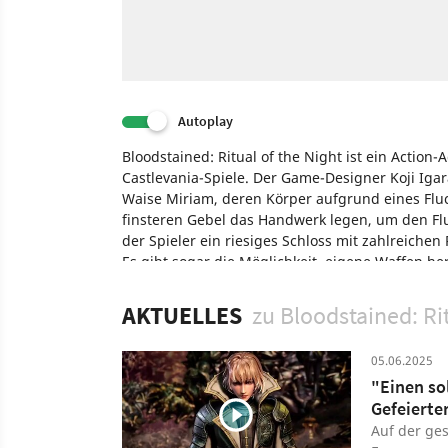
Autoplay
Bloodstained: Ritual of the Night ist ein Action
Castlevania-Spiele. Der Game-Designer Koji Igaras
Waise Miriam, deren Körper aufgrund eines Fluc
finsteren Gebel das Handwerk legen, um den Fl
der Spieler ein riesiges Schloss mit zahlreic
Es gibt sogar die Möglichkeit, eigene Waffen her
Engine 4.
AKTUELLES
zu Bloodstained: Ri
Spiel
Nintendo Switch
PC
PlayStation 4
PS Vit
05.06.2025
"Einen so
Gefeierte
Auf der ges