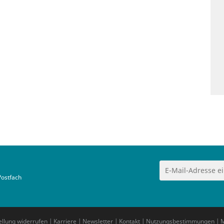
Postfach
ellung widerrufen
|
Karriere
|
Newsletter
|
Kontakt
|
Nutzungsbestimmungen
|
M