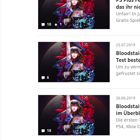
das ihr n
Unfair! In 
Gratis-Spie
10
1
Metroidvan
25.07.2019
Bloodstai
Test best
Um zu verm
gefrustet 
6
Kreationen 
26.06.2019
Bloodstai
im Überbl
Die ersten 
PS4, Xbox O
18
internation