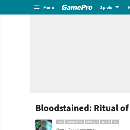
Menü
Spiele
Bloodstained: Ritual of
PS4
XBOX ONE
SWITCH
WII U
PC
Genre: Action-Adventure