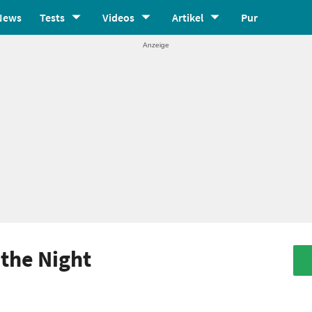
News
Tests
Videos
Artikel
Pur
 the Night