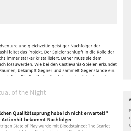
-Adventure und gleichzeitig geistiger Nachfolger der
hi leitet das Projekt. Der Spieler schlüpft in die Rolle der
hs immer stärker kristallisiert. Daher muss sie dem
uch loszuwerden. Wie bei den Castlevania-Spielen erkundet
hen Räumen, bekämpft Gegner und sammelt Gegenstände ein.
zustellen. Die Grafik des Spiels basiert auf der Unreal
tual of the Night
a
Wii U
Xbox One
Nintendo
PlayStation
A
P
lchen Qualitätssprung habe ich nicht erwartet!"
G
r Actionhit bekommt Nachfolger
U
trigen State of Play wurde mit Bloodstained: The Scarlet