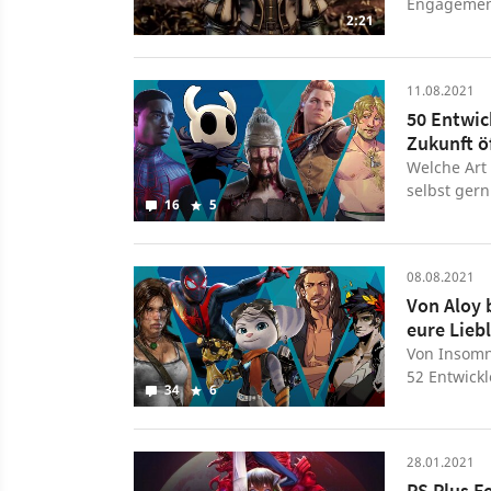
Engagement
2:21
Bloodstaine
fungiert da
des Vorgän
11.08.2021
kommen zwe
50 Entwic
Spielende 
Zukunft ö
Kommentare
begeistert,
Welche Art
wurde der T
selbst gern
16
5
gegangen.
08.08.2021
Von Aloy 
eure Lieb
Von Insomn
52 Entwick
34
6
herauszufi
entstehen.
28.01.2021
PS Plus Fe