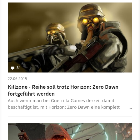
Games die kuriose Story dahinter.
31
22.06.2015
Killzone - Reihe soll trotz Horizon: Zero Dawn
fortgeführt werden
Auch wenn man bei Guerrilla Games derzeit damit
beschäftigt ist, mit Horizon: Zero Dawn eine komplett
neue Marke für die PlayStation 4 aufzubauen, gerät
Killzone dabei nicht in Vergessenheit. Die Shooter-Reihe
soll irgendwann fortgeführt werden.