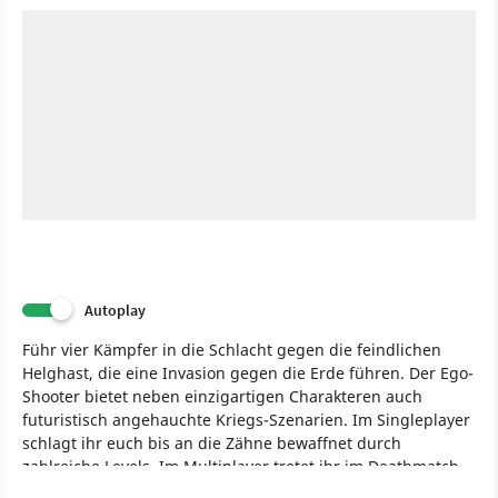
Autoplay
Führ vier Kämpfer in die Schlacht gegen die feindlichen
Helghast, die eine Invasion gegen die Erde führen. Der Ego-
Shooter bietet neben einzigartigen Charakteren auch
futuristisch angehauchte Kriegs-Szenarien. Im Singleplayer
schlagt ihr euch bis an die Zähne bewaffnet durch
zahlreiche Levels. Im Multiplayer tretet ihr im Deathmatch
oder Supply Drop gegen eure Freunde an.