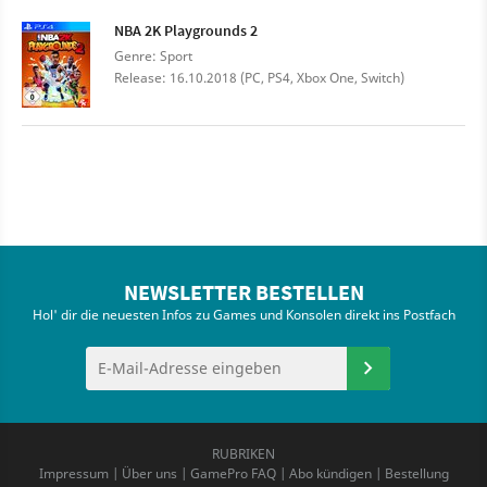
NBA 2K Playgrounds 2
Genre: Sport
Release: 16.10.2018 (PC, PS4, Xbox One, Switch)
NEWSLETTER BESTELLEN
Hol' dir die neuesten Infos zu Games und Konsolen direkt ins Postfach
RUBRIKEN
Impressum
|
Über uns
|
GamePro FAQ
|
Abo kündigen
|
Bestellung