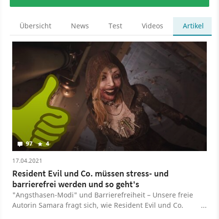
Übersicht
News
Test
Videos
Artikel
97
4
17.04.2021
Resident Evil und Co. müssen stress- und
barrierefrei werden und so geht's
"Angsthasen-Modi" und Barrierefreiheit – Unsere freie
Autorin Samara fragt sich, wie Resident Evil und Co.
zugänglicher werden könnten.