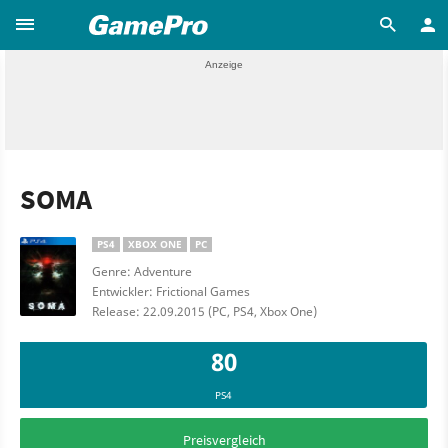
SOMA
PS4
XBOX ONE
PC
Genre: Adventure
Entwickler: Frictional Games
Release: 22.09.2015 (PC, PS4, Xbox One)
80
PS4
Preisvergleich