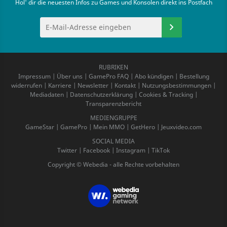
Hol' dir die neuesten Infos zu Games und Konsolen direkt ins Postfach
RUBRIKEN
Impressum
|
Über uns
|
GamePro FAQ
|
Abo kündigen
|
Bestellung
widerrufen
|
Karriere
|
Newsletter
|
Kontakt
|
Nutzungsbestimmungen
|
Mediadaten
|
Datenschutzerklärung
|
Cookies & Tracking
|
Transparenzbericht
MEDIENGRUPPE
GameStar
|
GamePro
|
Mein MMO
|
GetHero
|
Jeuxvideo.com
SOCIAL MEDIA
Twitter
|
Facebook
|
Instagram
|
TikTok
Copyright © Webedia - alle Rechte vorbehalten