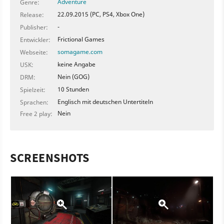
Adventure
Genre:
22.09.2015 (PC, PS4, Xbox One)
Release:
-
Publisher:
Frictional Games
Entwickler:
somagame.com
Webseite:
keine Angabe
USK:
Nein (GOG)
DRM:
10 Stunden
Spielzeit:
Englisch mit deutschen Untertiteln
Sprachen:
Nein
Free 2 play:
SCREENSHOTS