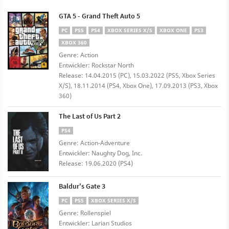
GTA 5 - Grand Theft Auto 5
PC
PS5
PS4
XBOX SERIES X/S
XBOX ONE
PS3
XBOX 360
Genre: Action
Entwickler: Rockstar North
Release: 14.04.2015 (PC), 15.03.2022 (PS5, Xbox Series
X/S), 18.11.2014 (PS4, Xbox One), 17.09.2013 (PS3, Xbox
360)
The Last of Us Part 2
PS4
Genre: Action-Adventure
Entwickler: Naughty Dog, Inc.
Release: 19.06.2020 (PS4)
Baldur's Gate 3
PC
PS5
XBOX SERIES X/S
Genre: Rollenspiel
Entwickler: Larian Studios