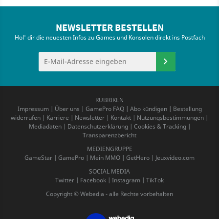
NEWSLETTER BESTELLEN
Hol' dir die neuesten Infos zu Games und Konsolen direkt ins Postfach
RUBRIKEN
Impressum
|
Über uns
|
GamePro FAQ
|
Abo kündigen
|
Bestellung
widerrufen
|
Karriere
|
Newsletter
|
Kontakt
|
Nutzungsbestimmungen
|
Mediadaten
|
Datenschutzerklärung
|
Cookies & Tracking
|
Transparenzbericht
MEDIENGRUPPE
GameStar
|
GamePro
|
Mein MMO
|
GetHero
|
Jeuxvideo.com
SOCIAL MEDIA
Twitter
|
Facebook
|
Instagram
|
TikTok
Copyright © Webedia - alle Rechte vorbehalten