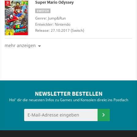
Super Mario Odyssey
SWITCH
Genre: Jump&Run
Entwickler: Nintendo
Release: 27.10.2017 (Switch)
mehr anzeigen
NEWSLETTER BESTELLEN
Hol' dir die neuesten Infos zu Games und Konsolen direkt ins Postfach