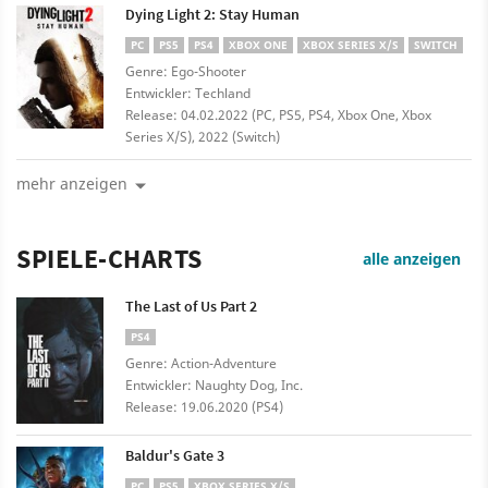
Dying Light 2: Stay Human
PC
PS5
PS4
XBOX ONE
XBOX SERIES X/S
SWITCH
Genre: Ego-Shooter
Entwickler: Techland
Release: 04.02.2022 (PC, PS5, PS4, Xbox One, Xbox
Series X/S), 2022 (Switch)
mehr anzeigen
SPIELE-CHARTS
alle anzeigen
The Last of Us Part 2
PS4
Genre: Action-Adventure
Entwickler: Naughty Dog, Inc.
Release: 19.06.2020 (PS4)
Baldur's Gate 3
PC
PS5
XBOX SERIES X/S