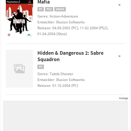
Mafia
-
PC
PS2
XBOX
Genre: Action-Adventure
Entwickler: Illusion Softworks
Release: 04.09.2002 (PC), 11.02.2004 (PS2),
01.04.2004 (Xbox)
Hidden & Dangerous 2: Sabre
-
Squadron
PC
Genre: Taktik-Shooter
Entwickler: Illusion Softworks
Release: 01.10.2004 (PC)