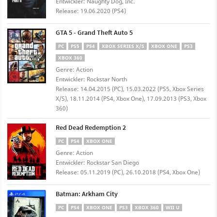
Entwickler: Naughty Dog, Inc.
Release: 19.06.2020 (PS4)
GTA 5 - Grand Theft Auto 5
PC
PS5
PS4
XBOX SERIES X/S
XBOX ONE
PS3
XBOX 360
Genre: Action
Entwickler: Rockstar North
Release: 14.04.2015 (PC), 15.03.2022 (PS5, Xbox Series
X/S), 18.11.2014 (PS4, Xbox One), 17.09.2013 (PS3, Xbox
360)
Red Dead Redemption 2
PC
PS4
XBOX ONE
Genre: Action
Entwickler: Rockstar San Diego
Release: 05.11.2019 (PC), 26.10.2018 (PS4, Xbox One)
Batman: Arkham City
PC
PS4
XBOX ONE
PS3
XBOX 360
WII U