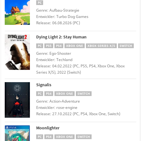
PC
Genre: Aufbau-Strategie
Entwickler: Turbo Dog Games
Release: 06.08.2026 (PC)
Dying Light 2: Stay Human
PC
PS5
PS4
XBOX ONE
XBOX SERIES X/S
SWITCH
Genre: Ego-Shooter
Entwickler: Techland
Release: 04.02.2022 (PC, PS5, PS4, Xbox One, Xbox
Series X/S), 2022 (Switch)
Signalis
PC
PS4
XBOX ONE
SWITCH
Genre: Action-Adventure
Entwickler: rose-engine
Release: 27.10.2022 (PC, PS4, Xbox One, Switch)
Moonlighter
PC
PS4
XBOX ONE
SWITCH