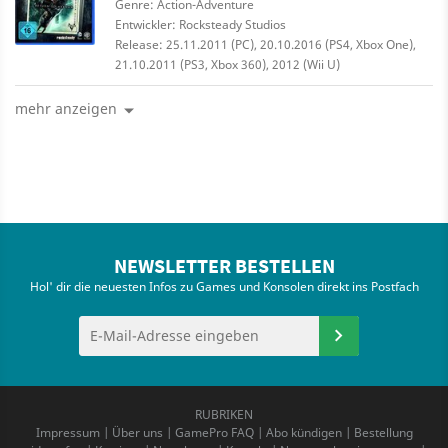
Genre: Action-Adventure
Entwickler: Rocksteady Studios
Release: 25.11.2011 (PC), 20.10.2016 (PS4, Xbox One),
21.10.2011 (PS3, Xbox 360), 2012 (Wii U)
mehr anzeigen
NEWSLETTER BESTELLEN
Hol' dir die neuesten Infos zu Games und Konsolen direkt ins Postfach
RUBRIKEN
Impressum
|
Über uns
|
GamePro FAQ
|
Abo kündigen
|
Bestellung