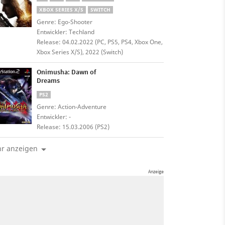
XBOX SERIES X/S
SWITCH
Genre: Ego-Shooter
Entwickler: Techland
Release: 04.02.2022 (PC, PS5, PS4, Xbox One,
Xbox Series X/S), 2022 (Switch)
Onimusha: Dawn of
Dreams
PS2
Genre: Action-Adventure
Entwickler: -
Release: 15.03.2006 (PS2)
r anzeigen