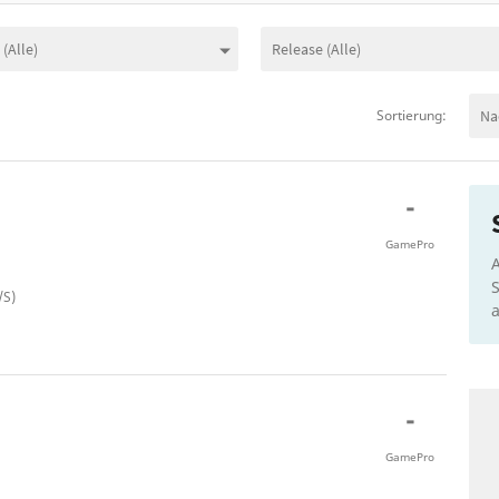
Sortierung:
-
GamePro
A
S
/S)
a
-
GamePro