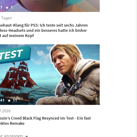
1
1
6 Tagen
ehaut-Klang für PS5: Ich teste seit sechs Jahren
less-Headsets und ein besseres hatte ich bisher
t auf meinem Kopf
41
11
7.2026
ssin’s Creed Black Flag Resynced im Test - Ein fast
ektes Remake
r anzeigen