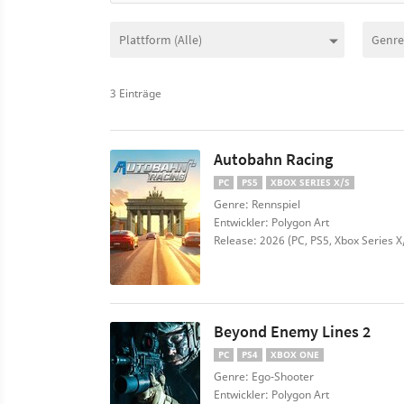
3 Einträge
Autobahn Racing
PC
PS5
XBOX SERIES X/S
Genre: Rennspiel
Entwickler: Polygon Art
Release: 2026 (PC, PS5, Xbox Series X
Beyond Enemy Lines 2
PC
PS4
XBOX ONE
Genre: Ego-Shooter
Entwickler: Polygon Art