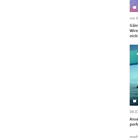
vor 
Gäns
Wire
nich
08.0
Assa
perf
meh