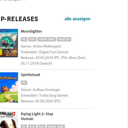
P-RELEASES
alle anzeigen
Moonlighter
PC
PS4
XBOX ONE
SWITCH
Genre: Action-Rollenspiel
Entwickler: Digital Sun Games
Release: 29.05.2018 (PC, PS4, Xbox One),
05.11.2018 (Switch)
Spiritstead
PC
Genre: Aufbau-Strategie
Entwickler: Turbo Dog Games
Release: 06.08.2026 (PC)
Dying Light 2: Stay
Human
PC
PS5
PS4
XBOX ONE