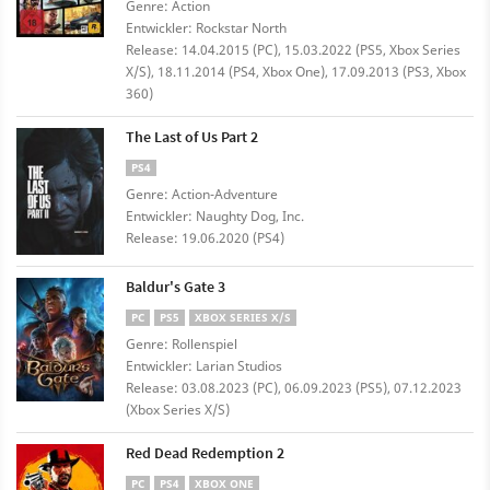
Genre: Action
Entwickler: Rockstar North
Release: 14.04.2015 (PC), 15.03.2022 (PS5, Xbox Series
X/S), 18.11.2014 (PS4, Xbox One), 17.09.2013 (PS3, Xbox
360)
The Last of Us Part 2
PS4
Genre: Action-Adventure
Entwickler: Naughty Dog, Inc.
Release: 19.06.2020 (PS4)
Baldur's Gate 3
PC
PS5
XBOX SERIES X/S
Genre: Rollenspiel
Entwickler: Larian Studios
Release: 03.08.2023 (PC), 06.09.2023 (PS5), 07.12.2023
(Xbox Series X/S)
Red Dead Redemption 2
PC
PS4
XBOX ONE