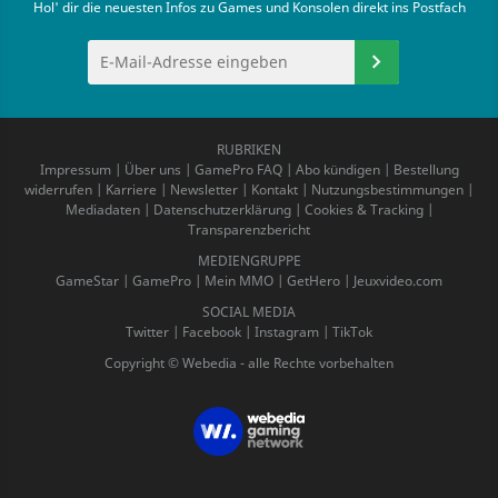
Hol' dir die neuesten Infos zu Games und Konsolen direkt ins Postfach
RUBRIKEN
Impressum
|
Über uns
|
GamePro FAQ
|
Abo kündigen
|
Bestellung
widerrufen
|
Karriere
|
Newsletter
|
Kontakt
|
Nutzungsbestimmungen
|
Mediadaten
|
Datenschutzerklärung
|
Cookies & Tracking
|
Transparenzbericht
MEDIENGRUPPE
GameStar
|
GamePro
|
Mein MMO
|
GetHero
|
Jeuxvideo.com
SOCIAL MEDIA
Twitter
|
Facebook
|
Instagram
|
TikTok
Copyright © Webedia - alle Rechte vorbehalten