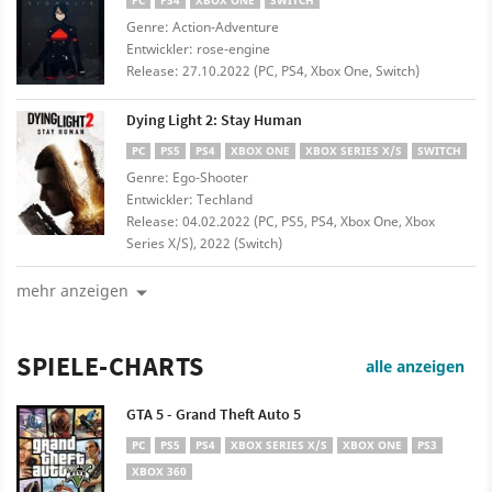
PC
PS4
XBOX ONE
SWITCH
Genre: Action-Adventure
Entwickler: rose-engine
Release: 27.10.2022 (PC, PS4, Xbox One, Switch)
Dying Light 2: Stay Human
PC
PS5
PS4
XBOX ONE
XBOX SERIES X/S
SWITCH
Genre: Ego-Shooter
Entwickler: Techland
Release: 04.02.2022 (PC, PS5, PS4, Xbox One, Xbox
Series X/S), 2022 (Switch)
mehr anzeigen
SPIELE-CHARTS
alle anzeigen
GTA 5 - Grand Theft Auto 5
PC
PS5
PS4
XBOX SERIES X/S
XBOX ONE
PS3
XBOX 360