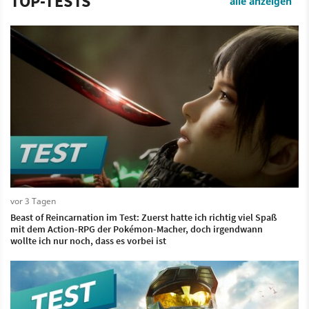
TOP-TESTS
alle anzeigen
vor 3 Tagen
Beast of Reincarnation im Test: Zuerst hatte ich richtig viel Spaß
mit dem Action-RPG der Pokémon-Macher, doch irgendwann
wollte ich nur noch, dass es vorbei ist