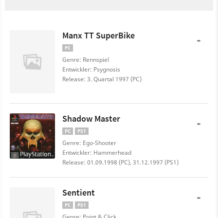
Manx TT SuperBike
-
PC
Genre: Rennspiel
Entwickler: Psygnosis
Release: 3. Quartal 1997 (PC)
Shadow Master
-
PC
PS1
Genre: Ego-Shooter
Entwickler: Hammerhead
Release: 01.09.1998 (PC), 31.12.1997 (PS1)
Sentient
-
PC
PS1
Genre: Point & Click