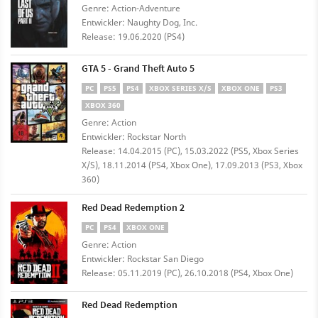
Genre: Action-Adventure
Entwickler: Naughty Dog, Inc.
Release: 19.06.2020 (PS4)
GTA 5 - Grand Theft Auto 5
PC
PS5
PS4
XBOX SERIES X/S
XBOX ONE
PS3
XBOX 360
Genre: Action
Entwickler: Rockstar North
Release: 14.04.2015 (PC), 15.03.2022 (PS5, Xbox Series
X/S), 18.11.2014 (PS4, Xbox One), 17.09.2013 (PS3, Xbox
360)
Red Dead Redemption 2
PC
PS4
XBOX ONE
Genre: Action
Entwickler: Rockstar San Diego
Release: 05.11.2019 (PC), 26.10.2018 (PS4, Xbox One)
Red Dead Redemption