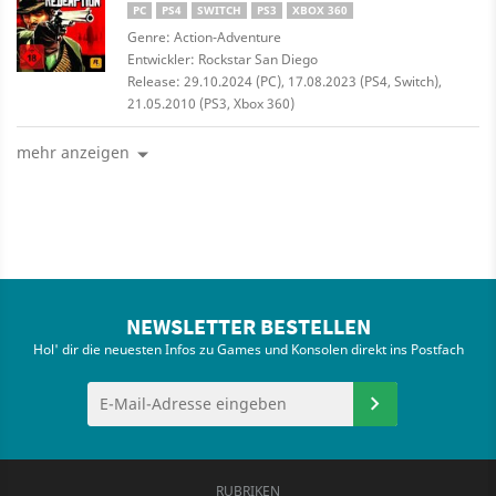
PC
PS4
SWITCH
PS3
XBOX 360
Genre: Action-Adventure
Entwickler: Rockstar San Diego
Release: 29.10.2024 (PC), 17.08.2023 (PS4, Switch),
21.05.2010 (PS3, Xbox 360)
mehr anzeigen
NEWSLETTER BESTELLEN
Hol' dir die neuesten Infos zu Games und Konsolen direkt ins Postfach
RUBRIKEN