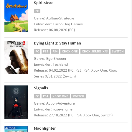
Spiritstead
PC
Genre: Aufbau-Strategie
Entwickler: Turbo Dog Games
Release: 06.08.2026 (PC)
Dying Light 2: Stay Human
PC
PS5
PS4
XBOX ONE
XBOX SERIES X/S
SWITCH
Genre: Ego-Shooter
Entwickler: Techland
Release: 04.02.2022 (PC, PS5, PS4, Xbox One, Xbox
Series X/S), 2022 (Switch)
Signalis
PC
PS4
XBOX ONE
SWITCH
Genre: Action-Adventure
Entwickler: rose-engine
Release: 27.10.2022 (PC, PS4, Xbox One, Switch)
Moonlighter