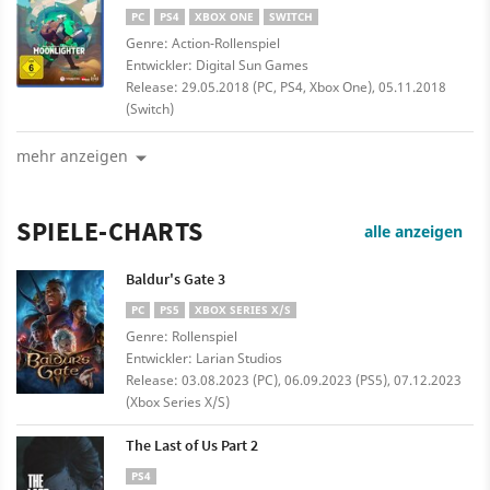
PC
PS4
XBOX ONE
SWITCH
Genre: Action-Rollenspiel
Entwickler: Digital Sun Games
Release: 29.05.2018 (PC, PS4, Xbox One), 05.11.2018
(Switch)
mehr anzeigen
SPIELE-CHARTS
alle anzeigen
Baldur's Gate 3
PC
PS5
XBOX SERIES X/S
Genre: Rollenspiel
Entwickler: Larian Studios
Release: 03.08.2023 (PC), 06.09.2023 (PS5), 07.12.2023
(Xbox Series X/S)
The Last of Us Part 2
PS4