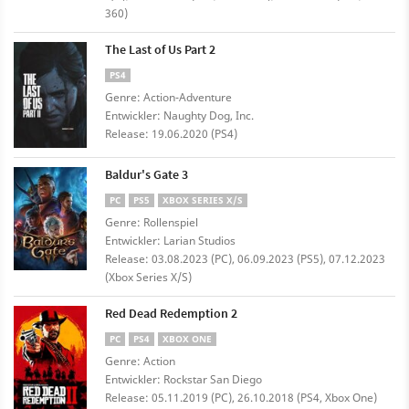
360)
The Last of Us Part 2
PS4
Genre: Action-Adventure
Entwickler: Naughty Dog, Inc.
Release: 19.06.2020 (PS4)
Baldur's Gate 3
PC
PS5
XBOX SERIES X/S
Genre: Rollenspiel
Entwickler: Larian Studios
Release: 03.08.2023 (PC), 06.09.2023 (PS5), 07.12.2023
(Xbox Series X/S)
Red Dead Redemption 2
PC
PS4
XBOX ONE
Genre: Action
Entwickler: Rockstar San Diego
Release: 05.11.2019 (PC), 26.10.2018 (PS4, Xbox One)