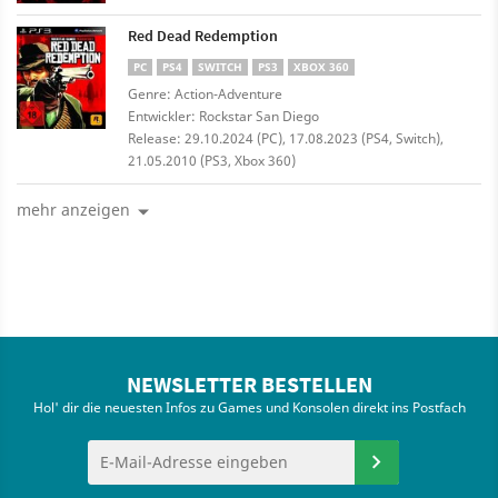
Red Dead Redemption
PC
PS4
SWITCH
PS3
XBOX 360
Genre: Action-Adventure
Entwickler: Rockstar San Diego
Release: 29.10.2024 (PC), 17.08.2023 (PS4, Switch),
21.05.2010 (PS3, Xbox 360)
mehr anzeigen
NEWSLETTER BESTELLEN
Hol' dir die neuesten Infos zu Games und Konsolen direkt ins Postfach