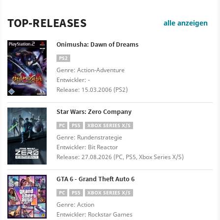
TOP-RELEASES
alle anzeigen
Onimusha: Dawn of Dreams
PS2
Genre: Action-Adventure
Entwickler: -
Release: 15.03.2006 (PS2)
Star Wars: Zero Company
PC
PS5
XBOX SERIES X/S
Genre: Rundenstrategie
Entwickler: Bit Reactor
Release: 27.08.2026 (PC, PS5, Xbox Series X/S)
GTA 6 - Grand Theft Auto 6
PC
PS5
XBOX SERIES X/S
Genre: Action
Entwickler: Rockstar Games