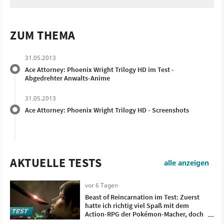
ZUM THEMA
31.05.2013
Ace Attorney: Phoenix Wright Trilogy HD im Test -
Abgedrehter Anwalts-Anime
31.05.2013
Ace Attorney: Phoenix Wright Trilogy HD - Screenshots
AKTUELLE TESTS
alle anzeigen
vor 6 Tagen
Beast of Reincarnation im Test: Zuerst
hatte ich richtig viel Spaß mit dem
Action-RPG der Pokémon-Macher, doch
irgendwann wollte ich nur noch, dass es