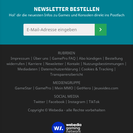
NEWSLETTER BESTELLEN
Hol' dir die neuesten Infos zu Games und Konsolen direkt ins Postfach
RUBRIKEN
Impressum
|
Über uns
|
GamePro FAQ
|
Abo kündigen
|
Bestellung
widerrufen
|
Karriere
|
Newsletter
|
Kontakt
|
Nutzungsbestimmungen
|
Mediadaten
|
Datenschutzerklärung
|
Cookies & Tracking
|
Transparenzbericht
MEDIENGRUPPE
GameStar
|
GamePro
|
Mein MMO
|
GetHero
|
Jeuxvideo.com
SOCIAL MEDIA
Twitter
|
Facebook
|
Instagram
|
TikTok
Copyright © Webedia - alle Rechte vorbehalten