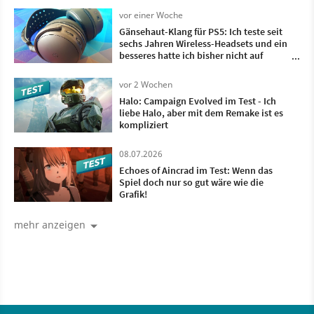
vorbei ist
vor einer Woche
Gänsehaut-Klang für PS5: Ich teste seit
sechs Jahren Wireless-Headsets und ein
besseres hatte ich bisher nicht auf
meinem Kopf
vor 2 Wochen
Halo: Campaign Evolved im Test - Ich
liebe Halo, aber mit dem Remake ist es
kompliziert
08.07.2026
Echoes of Aincrad im Test: Wenn das
Spiel doch nur so gut wäre wie die
Grafik!
mehr anzeigen