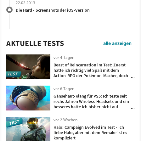
22.02.2013
Die Hard - Screenshots der iOS-Version
AKTUELLE TESTS
alle anzeigen
vor 4 Tagen
Beast of Reincarnation im Test: Zuerst
hatte ich richtig viel Spaß mit dem
Action-RPG der Pokémon-Macher, doch
irgendwann wollte ich nur noch, dass es
vorbei ist
vor 6 Tagen
Gänsehaut-Klang für PS5: Ich teste seit
sechs Jahren Wireless-Headsets und ein
besseres hatte ich bisher nicht auf
meinem Kopf
vor 2 Wochen
Halo: Campaign Evolved im Test - Ich
liebe Halo, aber mit dem Remake ist es
kompliziert