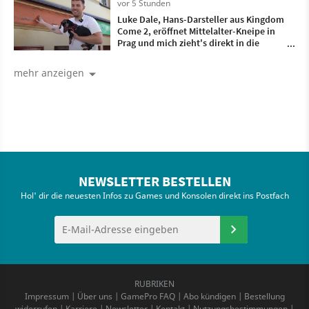
vor 5 Stunden
Luke Dale, Hans-Darsteller aus Kingdom
Come 2, eröffnet Mittelalter-Kneipe in
Prag und mich zieht's direkt in die
schönste Stadt Europas
mehr anzeigen
NEWSLETTER BESTELLEN
Hol' dir die neuesten Infos zu Games und Konsolen direkt ins Postfach
RUBRIKEN
Impressum
|
Über uns
|
GamePro FAQ
|
Abo kündigen
|
Bestellung
widerrufen
|
Karriere
|
Newsletter
|
Kontakt
|
Nutzungsbestimmungen
|