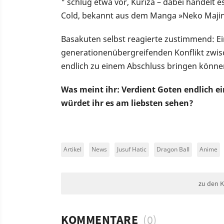
" schlug etwa vor, Kuriza – dabei handelt 
Cold, bekannt aus dem Manga »Neko Majin Z
Basakuten selbst reagierte zustimmend: Ei
generationenübergreifenden Konflikt zwis
endlich zu einem Abschluss bringen könne
Was meint ihr: Verdient Goten endlich e
würdet ihr es am liebsten sehen?
Artikel
News
Jusuf Hatic
Dragon Ball
Anime
zu den 
KOMMENTARE
(0)