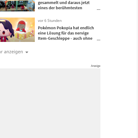
gesammelt und daraus jetzt
eines der berühmtesten
Spukhäuser der
Fernsehgeschichte gebaut
vor 6 Stunden
Pokémon Pokopia hat endlich
eine Lösung für das nervige
Item-Geschleppe - auch ohne
DLC macht mir das mein Leben
als Ditto leichter
r anzeigen