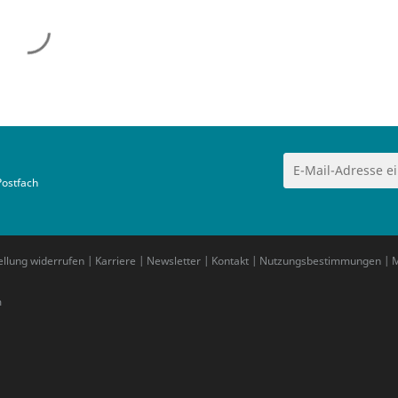
Postfach
ellung widerrufen
|
Karriere
|
Newsletter
|
Kontakt
|
Nutzungsbestimmungen
|
M
m