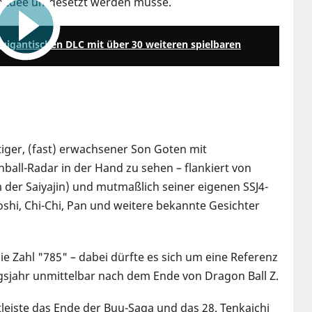
e Idee umgesetzt werden müsse.
3:27
gigantischen DLC mit über 30 weiteren spielbaren
tiger, (fast) erwachsener Son Goten mit
all-Radar in der Hand zu sehen – flankiert von
der Saiyajin) und mutmaßlich seiner eigenen SSJ4-
shi, Chi-Chi, Pan und weitere bekannte Gesichter
ie Zahl "785" – dabei dürfte es sich um eine Referenz
gsjahr unmittelbar nach dem Ende von Dragon Ball Z.
itleiste das Ende der Buu-Saga und das 28. Tenkaichi