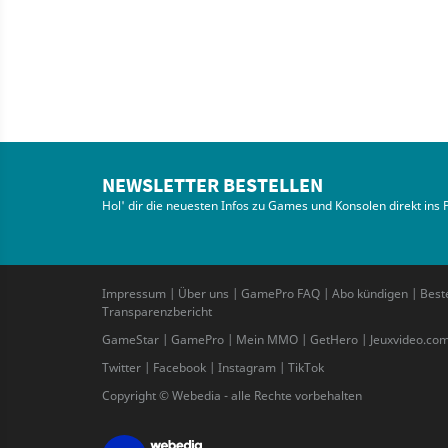
NEWSLETTER BESTELLEN
Hol' dir die neuesten Infos zu Games und Konsolen direkt ins 
Impressum
|
Über uns
|
GamePro FAQ
|
Abo kündigen
|
Best
Transparenzbericht
GameStar
|
GamePro
|
Mein MMO
|
GetHero
|
Jeuxvideo.co
Twitter
|
Facebook
|
Instagram
|
TikTok
Copyright © Webedia - alle Rechte vorbehalten