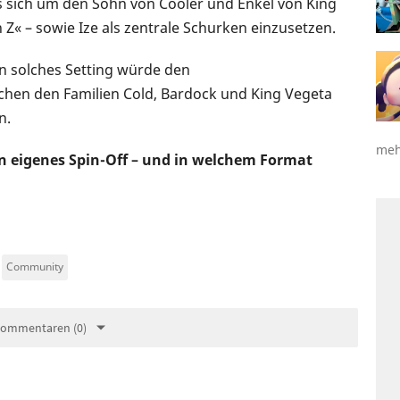
es sich um den Sohn von Cooler und Enkel von King
« – sowie Ize als zentrale Schurken einzusetzen.
n solches Setting würde den
chen den Familien Cold, Bardock und King Vegeta
n.
meh
in eigenes Spin-Off – und in welchem Format
Community
Kommentaren (0)