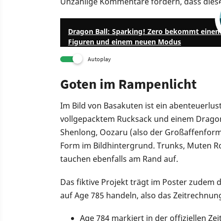
Unzählige Kommentare fordern, dass dies
Dragon Ball: Sparking! Zero bekommt einen 
Figuren und einem neuen Modus
Autoplay
Goten im Rampenlicht
Im Bild von Basakuten ist ein abenteuerlus
vollgepacktem Rucksack und einem Dragonb
Shenlong, Oozaru (also der Großaffenform 
Form im Bildhintergrund. Trunks, Muten Ro
tauchen ebenfalls am Rand auf.
Das fiktive Projekt trägt im Poster zudem d
auf Age 785 handeln, also das Zeitrechnun
Age 784 markiert in der offiziellen Ze