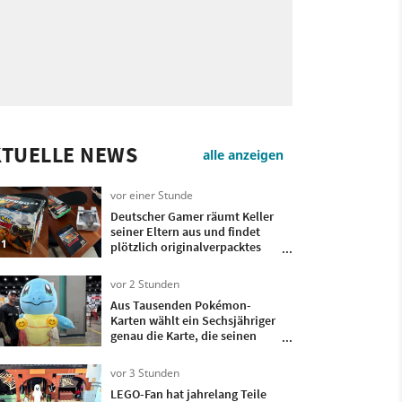
KTUELLE NEWS
alle anzeigen
vor einer Stunde
Deutscher Gamer räumt Keller
seiner Eltern aus und findet
1
plötzlich originalverpacktes
Pokémon Stadium-Bundle mit
Transfer-Pak wieder
vor 2 Stunden
Aus Tausenden Pokémon-
Karten wählt ein Sechsjähriger
genau die Karte, die seinen
verstorbenen Opa mit seinem
Vater verband
vor 3 Stunden
LEGO-Fan hat jahrelang Teile